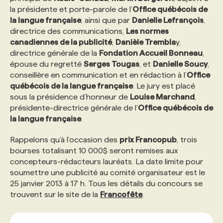
la présidente et porte-parole de l’
Office québécois de
la langue française
, ainsi que par
Danielle Lefrançois
,
PROGRAMMES DE SUBVENTIONS
directrice des communications,
Les normes
canadiennes de la publicité
,
Danièle Trembla
y,
directrice générale de la
Fondation Accueil Bonneau
,
FAQ
épouse du regretté
Serges Tougas
, et
Danielle Soucy
,
conseillère en communication et en rédaction à l’
Office
québécois de la langue française
. Le jury est placé
ANNONCEZ AVEC NOUS
sous la présidence d’honneur de
Louise Marchand
,
présidente-directrice générale de l’
Office québécois de
la langue française
.
Rappelons qu’à l’occasion des
prix Francopub
, trois
bourses totalisant 10 000$ seront remises aux
concepteurs-rédacteurs lauréats. La date limite pour
soumettre une publicité au comité organisateur est le
25 janvier 2013 à 17 h. Tous les détails du concours se
trouvent sur le site de la
Francofête
.