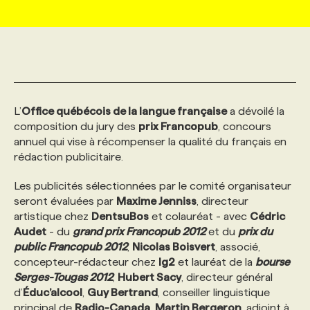
MARKETING ET COMMUNICATION
NOUVEAUX MANDATS
AFFICHEZ UN POSTE / TARIFS
CANDIDAT
BULLETIN RECRUTEMENT
NOS CONFÉRENCES
FORMATIONS
WEB & MÉDIAS SOCIAUX
VOIR LES OFFRES
AFFAIRES DE L'INDUSTRIE
CONSULTER LA CVTHÈQUE
INFOLETTRE PUBLICITÉ
FAQ
NOS FORMATIONS EN LIGNE
CHASSE DE TÊTE
L’
Office québécois de la langue française
a dévoilé la
MARKETING DURABLE
PROFIL CANDIDAT
INITIATIVES NUMÉRIQUES
PROFIL ENTREPRISE
ANNONCEZ AVEC NOUS
ANNONCEZ AVEC NOUS
NOS PARCOURS DE FORMATIONS
SERVICE DE CHASSE DE TÊTE
composition du jury des
prix Francopub
, concours
annuel qui vise à récompenser la qualité du français en
rédaction publicitaire.
GEO/SEO
PRIX ET DISTINCTIONS
FAQ
FORMATIONS PERSONNALISÉES
NOS TARIFS
Les publicités sélectionnées par le comité organisateur
seront évaluées par
Maxime Jenniss
, directeur
ÉVÉNEMENTIEL
TENDANCES
ANNONCEZ AVEC NOUS
NOS FORMATEUR‧RICES
NOS EXPERTISES
artistique chez
DentsuBos
et colauréat - avec
Cédric
Audet
- du
grand prix Francopub 2012
et du
prix du
public Francopub 2012
,
Nicolas Boisvert
, associé,
NOS AUTEUR‧RICES
POURQUOI CHOISIR NOS FORMATIONS
FAQ
concepteur-rédacteur chez
lg2
et lauréat de la
bourse
Serges-Tougas 2012
,
Hubert Sacy
, directeur général
d’
Éduc’alcool
,
Guy Bertrand
, conseiller linguistique
NOS TARIFS
ANNONCEZ AVEC NOUS
principal de
Radio-Canada
,
Martin Bergeron
, adjoint à