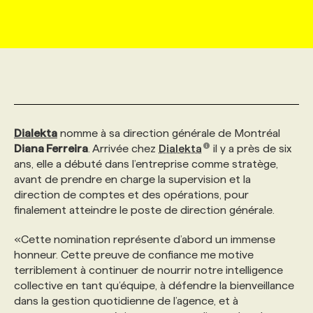
MARKETING ET COMMUNICATION
NOUVEAUX MANDATS
AFFICHEZ UN POSTE / TARIFS
CANDIDAT
BULLETIN RECRUTEMENT
NOS CONFÉRENCES
FORMATIONS
WEB & MÉDIAS SOCIAUX
VOIR LES OFFRES
AFFAIRES DE L'INDUSTRIE
CONSULTER LA CVTHÈQUE
INFOLETTRE PUBLICITÉ
FAQ
NOS FORMATIONS EN LIGNE
CHASSE DE TÊTE
MARKETING DURABLE
PROFIL CANDIDAT
INITIATIVES NUMÉRIQUES
PROFIL ENTREPRISE
ANNONCEZ AVEC NOUS
ANNONCEZ AVEC NOUS
NOS PARCOURS DE FORMATIONS
SERVICE DE CHASSE DE TÊTE
Dialekta
nomme à sa direction générale de Montréal
Diana Ferreira
. Arrivée chez
Dialekta
il y a près de six
ans, elle a débuté dans l’entreprise comme stratège,
GEO/SEO
PRIX ET DISTINCTIONS
FAQ
FORMATIONS PERSONNALISÉES
NOS TARIFS
avant de prendre en charge la supervision et la
direction de comptes et des opérations, pour
finalement atteindre le poste de direction générale.
ÉVÉNEMENTIEL
TENDANCES
ANNONCEZ AVEC NOUS
NOS FORMATEUR‧RICES
NOS EXPERTISES
«Cette nomination représente d’abord un immense
honneur. Cette preuve de confiance me motive
NOS AUTEUR‧RICES
POURQUOI CHOISIR NOS FORMATIONS
FAQ
terriblement à continuer de nourrir notre intelligence
collective en tant qu’équipe, à défendre la bienveillance
dans la gestion quotidienne de l’agence, et à
NOS TARIFS
ANNONCEZ AVEC NOUS