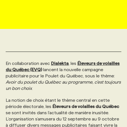
MARKETING ET COMMUNICATION
NOUVEAUX MANDATS
AFFICHEZ UN POSTE / TARIFS
CANDIDAT
BULLETIN RECRUTEMENT
NOS CONFÉRENCES
FORMATIONS
WEB & MÉDIAS SOCIAUX
VOIR LES OFFRES
AFFAIRES DE L'INDUSTRIE
CONSULTER LA CVTHÈQUE
INFOLETTRE PUBLICITÉ
FAQ
NOS FORMATIONS EN LIGNE
CHASSE DE TÊTE
MARKETING DURABLE
PROFIL CANDIDAT
INITIATIVES NUMÉRIQUES
PROFIL ENTREPRISE
ANNONCEZ AVEC NOUS
ANNONCEZ AVEC NOUS
NOS PARCOURS DE FORMATIONS
SERVICE DE CHASSE DE TÊTE
En collaboration avec
Dialekta
, les
Éleveurs de volailles
GEO/SEO
PRIX ET DISTINCTIONS
FAQ
FORMATIONS PERSONNALISÉES
NOS TARIFS
du Québec (EVQ)
lancent la nouvelle campagne
publicitaire pour le Poulet du Québec, sous le thème:
Avoir du poulet du Québec au programme, c’est toujours
ÉVÉNEMENTIEL
TENDANCES
ANNONCEZ AVEC NOUS
NOS FORMATEUR‧RICES
NOS EXPERTISES
un bon choix
.
La notion de choix étant le thème central en cette
NOS AUTEUR‧RICES
POURQUOI CHOISIR NOS FORMATIONS
FAQ
période électorale, les
Éleveurs de volailles du Québec
se sont invités dans l’actualité de manière inusitée.
L’organisation s’amusera du 12 septembre au 9 octobre
NOS TARIFS
ANNONCEZ AVEC NOUS
à diffuser divers messages publicitaires faisant vivre la