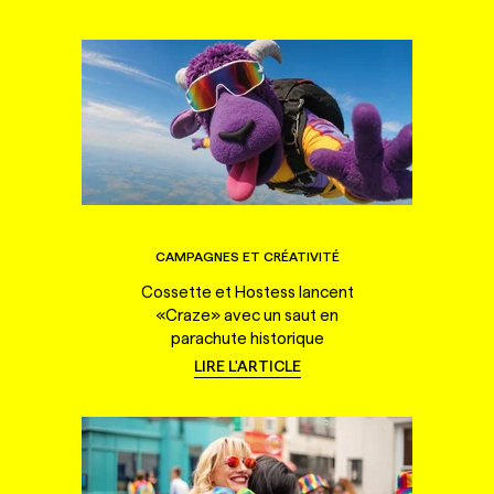
CAMPAGNES ET CRÉATIVITÉ
Cossette et Hostess lancent
«Craze» avec un saut en
parachute historique
LIRE L'ARTICLE