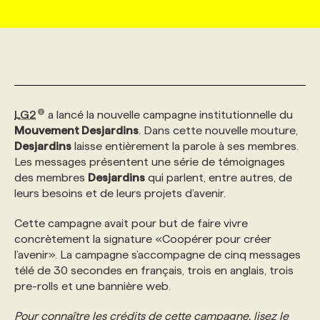
MARKETING ET COMMUNICATION
NOUVEAUX MANDATS
AFFICHEZ UN POSTE / TARIFS
CANDIDAT
BULLETIN RECRUTEMENT
NOS CONFÉRENCES
FORMATIONS
WEB & MÉDIAS SOCIAUX
VOIR LES OFFRES
AFFAIRES DE L'INDUSTRIE
CONSULTER LA CVTHÈQUE
INFOLETTRE PUBLICITÉ
FAQ
NOS FORMATIONS EN LIGNE
CHASSE DE TÊTE
LG2
a lancé la nouvelle campagne institutionnelle du
MARKETING DURABLE
PROFIL CANDIDAT
INITIATIVES NUMÉRIQUES
PROFIL ENTREPRISE
ANNONCEZ AVEC NOUS
ANNONCEZ AVEC NOUS
NOS PARCOURS DE FORMATIONS
SERVICE DE CHASSE DE TÊTE
Mouvement Desjardins
. Dans cette nouvelle mouture,
Desjardins
laisse entièrement la parole à ses membres.
Les messages présentent une série de témoignages
GEO/SEO
PRIX ET DISTINCTIONS
FAQ
FORMATIONS PERSONNALISÉES
NOS TARIFS
des membres
Desjardins
qui parlent, entre autres, de
leurs besoins et de leurs projets d’avenir.
ÉVÉNEMENTIEL
TENDANCES
ANNONCEZ AVEC NOUS
NOS FORMATEUR‧RICES
NOS EXPERTISES
Cette campagne avait pour but de faire vivre
concrètement la signature «Coopérer pour créer
l’avenir». La campagne s’accompagne de cinq messages
NOS AUTEUR‧RICES
POURQUOI CHOISIR NOS FORMATIONS
FAQ
télé de 30 secondes en français, trois en anglais, trois
pre-rolls et une bannière web.
NOS TARIFS
ANNONCEZ AVEC NOUS
Pour connaître les crédits de cette campagne, lisez le