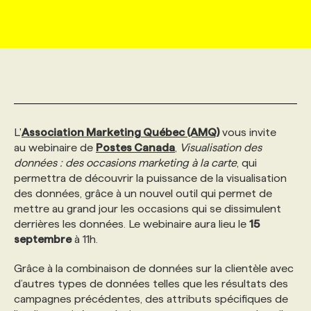
MARKETING ET COMMUNICATION
NOUVEAUX MANDATS
AFFICHEZ UN POSTE / TARIFS
CANDIDAT
BULLETIN RECRUTEMENT
NOS CONFÉRENCES
FORMATIONS
WEB & MÉDIAS SOCIAUX
VOIR LES OFFRES
AFFAIRES DE L'INDUSTRIE
CONSULTER LA CVTHÈQUE
INFOLETTRE PUBLICITÉ
FAQ
NOS FORMATIONS EN LIGNE
CHASSE DE TÊTE
MARKETING DURABLE
PROFIL CANDIDAT
INITIATIVES NUMÉRIQUES
PROFIL ENTREPRISE
ANNONCEZ AVEC NOUS
ANNONCEZ AVEC NOUS
NOS PARCOURS DE FORMATIONS
SERVICE DE CHASSE DE TÊTE
L'
Association Marketing Québec (AMQ)
vous invite
au webinaire de
Postes Canada
,
Visualisation des
données : des occasions marketing à la carte
, qui
GEO/SEO
PRIX ET DISTINCTIONS
FAQ
FORMATIONS PERSONNALISÉES
NOS TARIFS
permettra de découvrir la puissance de la visualisation
des données, grâce à un nouvel outil qui permet de
mettre au grand jour les occasions qui se dissimulent
ÉVÉNEMENTIEL
TENDANCES
ANNONCEZ AVEC NOUS
NOS FORMATEUR‧RICES
NOS EXPERTISES
derrières les données. Le webinaire aura lieu le
15
septembre
à 11h.
NOS AUTEUR‧RICES
POURQUOI CHOISIR NOS FORMATIONS
FAQ
Grâce à la combinaison de données sur la clientèle avec
d’autres types de données telles que les résultats des
campagnes précédentes, des attributs spécifiques de
NOS TARIFS
ANNONCEZ AVEC NOUS