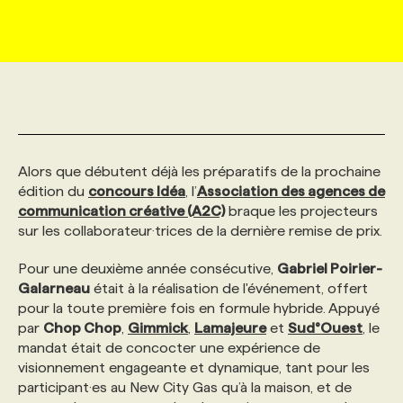
MARKETING ET COMMUNICATION
NOUVEAUX MANDATS
AFFICHEZ UN POSTE / TARIFS
CANDIDAT
BULLETIN RECRUTEMENT
NOS CONFÉRENCES
FORMATIONS
WEB & MÉDIAS SOCIAUX
VOIR LES OFFRES
AFFAIRES DE L'INDUSTRIE
CONSULTER LA CVTHÈQUE
INFOLETTRE PUBLICITÉ
FAQ
NOS FORMATIONS EN LIGNE
CHASSE DE TÊTE
MARKETING DURABLE
PROFIL CANDIDAT
INITIATIVES NUMÉRIQUES
PROFIL ENTREPRISE
ANNONCEZ AVEC NOUS
ANNONCEZ AVEC NOUS
NOS PARCOURS DE FORMATIONS
SERVICE DE CHASSE DE TÊTE
Alors que débutent déjà les préparatifs de la prochaine
édition du
concours Idéa
, l’
Association des agences de
communication créative (A2C)
braque les projecteurs
GEO/SEO
PRIX ET DISTINCTIONS
FAQ
FORMATIONS PERSONNALISÉES
NOS TARIFS
sur les collaborateur·trices de la dernière remise de prix.
Pour une deuxième année consécutive,
Gabriel Poirier-
ÉVÉNEMENTIEL
TENDANCES
ANNONCEZ AVEC NOUS
NOS FORMATEUR‧RICES
NOS EXPERTISES
Galarneau
était à la réalisation de l'événement, offert
pour la toute première fois en formule hybride. Appuyé
par
Chop Chop
,
Gimmick
,
Lamajeure
et
Sud°Ouest
, le
NOS AUTEUR‧RICES
POURQUOI CHOISIR NOS FORMATIONS
FAQ
mandat était de concocter une expérience de
visionnement engageante et dynamique, tant pour les
participant·es au New City Gas qu’à la maison, et de
NOS TARIFS
ANNONCEZ AVEC NOUS