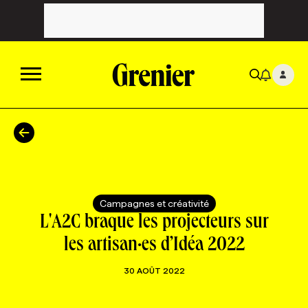
ACTUALITÉS
CATÉGORIES
MAGAZINE
Campagnes et créativité
TOUTES LES CATÉGORIES
CHRONIQUES
FORFAITS ABONNEMENT
INFOLETTRES
L'A2C braque les projecteurs sur
les artisan·es d’Idéa 2022
TOUTES LES CHRONIQUES
CAMPAGNES ET CRÉATIVITÉ
VOIR TOUTES LES PARUTIONS
INFOLETTRE EN BREF
EMPLOIS
30 AOÛT 2022
NOUVEAU!
RESSOURCES HUMAINES
NOMINATIONS
ANNONCEZ AVEC NOUS
BULLETIN FORMATION
EMPLOYEUR
CONFÉRENCES