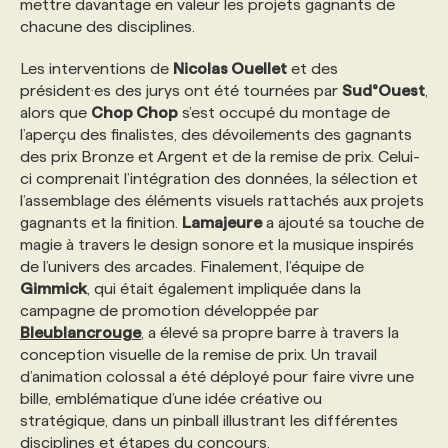
mettre davantage en valeur les projets gagnants de
chacune des disciplines.
PROGRAMMES DE SUBVENTIONS
Les interventions de
Nicolas Ouellet
et des
président·es des jurys ont été tournées par
Sud°Ouest
,
FAQ
alors que
Chop Chop
s’est occupé du montage de
l’aperçu des finalistes, des dévoilements des gagnants
des prix Bronze et Argent et de la remise de prix. Celui-
ANNONCEZ AVEC NOUS
ci comprenait l’intégration des données, la sélection et
l’assemblage des éléments visuels rattachés aux projets
gagnants et la finition.
Lamajeure
a ajouté sa touche de
magie à travers le design sonore et la musique inspirés
de l’univers des arcades. Finalement, l’équipe de
Gimmick
, qui était également impliquée dans la
campagne de promotion développée par
Bleublancrouge
, a élevé sa propre barre à travers la
conception visuelle de la remise de prix. Un travail
d’animation colossal a été déployé pour faire vivre une
bille, emblématique d’une idée créative ou
stratégique, dans un pinball illustrant les différentes
disciplines et étapes du concours.