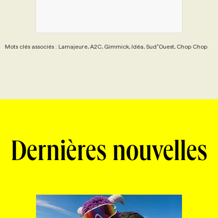
Mots clés associés : Lamajeure, A2C, Gimmick, Idéa, Sud˚Ouest, Chop Chop
Dernières nouvelles