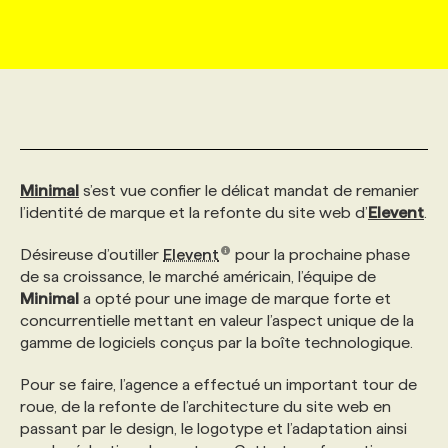
MARKETING ET COMMUNICATION
NOUVEAUX MANDATS
AFFICHEZ UN POSTE / TARIFS
CANDIDAT
BULLETIN RECRUTEMENT
NOS CONFÉRENCES
FORMATIONS
WEB & MÉDIAS SOCIAUX
VOIR LES OFFRES
AFFAIRES DE L'INDUSTRIE
CONSULTER LA CVTHÈQUE
INFOLETTRE PUBLICITÉ
FAQ
NOS FORMATIONS EN LIGNE
CHASSE DE TÊTE
MARKETING DURABLE
PROFIL CANDIDAT
INITIATIVES NUMÉRIQUES
PROFIL ENTREPRISE
ANNONCEZ AVEC NOUS
ANNONCEZ AVEC NOUS
NOS PARCOURS DE FORMATIONS
SERVICE DE CHASSE DE TÊTE
Minimal
s’est vue confier le délicat mandat de remanier
l’identité de marque et la refonte du site web d’
Elevent
.
GEO/SEO
PRIX ET DISTINCTIONS
FAQ
FORMATIONS PERSONNALISÉES
NOS TARIFS
Désireuse d’outiller
Elevent
pour la prochaine phase
de sa croissance, le marché américain, l’équipe de
Minimal
a opté pour une image de marque forte et
ÉVÉNEMENTIEL
TENDANCES
ANNONCEZ AVEC NOUS
NOS FORMATEUR‧RICES
NOS EXPERTISES
concurrentielle mettant en valeur l’aspect unique de la
gamme de logiciels conçus par la boîte technologique.
NOS AUTEUR‧RICES
POURQUOI CHOISIR NOS FORMATIONS
FAQ
Pour se faire, l’agence a effectué un important tour de
roue, de la refonte de l’architecture du site web en
passant par le design, le logotype et l’adaptation ainsi
NOS TARIFS
ANNONCEZ AVEC NOUS