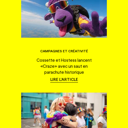
CAMPAGNES ET CRÉATIVITÉ
Cossette et Hostess lancent
«Craze» avec un saut en
parachute historique
LIRE L'ARTICLE