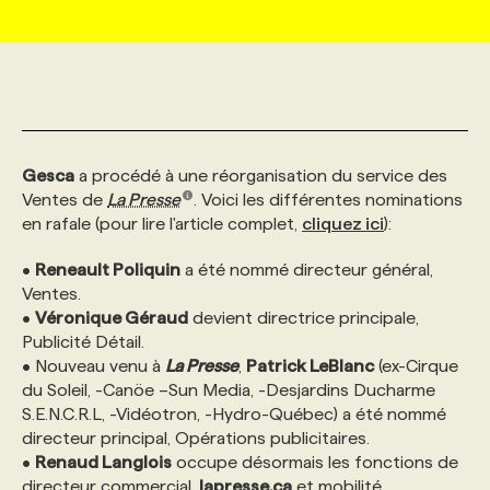
MARKETING ET COMMUNICATION
NOUVEAUX MANDATS
AFFICHEZ UN POSTE / TARIFS
CANDIDAT
BULLETIN RECRUTEMENT
NOS CONFÉRENCES
FORMATIONS
WEB & MÉDIAS SOCIAUX
VOIR LES OFFRES
AFFAIRES DE L'INDUSTRIE
CONSULTER LA CVTHÈQUE
INFOLETTRE PUBLICITÉ
FAQ
NOS FORMATIONS EN LIGNE
CHASSE DE TÊTE
Gesca
a procédé à une réorganisation du service des
MARKETING DURABLE
PROFIL CANDIDAT
INITIATIVES NUMÉRIQUES
PROFIL ENTREPRISE
ANNONCEZ AVEC NOUS
ANNONCEZ AVEC NOUS
NOS PARCOURS DE FORMATIONS
SERVICE DE CHASSE DE TÊTE
Ventes de
La Presse
. Voici les différentes nominations
en rafale (pour lire l'article complet,
cliquez ici
):
GEO/SEO
PRIX ET DISTINCTIONS
FAQ
FORMATIONS PERSONNALISÉES
NOS TARIFS
•
Reneault Poliquin
a été nommé directeur général,
Ventes.
•
Véronique Géraud
devient directrice principale,
ÉVÉNEMENTIEL
TENDANCES
ANNONCEZ AVEC NOUS
NOS FORMATEUR‧RICES
NOS EXPERTISES
Publicité Détail.
• Nouveau venu à
La Presse
,
Patrick LeBlanc
(ex-Cirque
du Soleil, -Canöe –Sun Media, -Desjardins Ducharme
NOS AUTEUR‧RICES
POURQUOI CHOISIR NOS FORMATIONS
FAQ
S.E.N.C.R.L, -Vidéotron, -Hydro-Québec) a été nommé
directeur principal, Opérations publicitaires.
•
Renaud Langlois
occupe désormais les fonctions de
NOS TARIFS
ANNONCEZ AVEC NOUS
directeur commercial,
lapresse.ca
et mobilité.