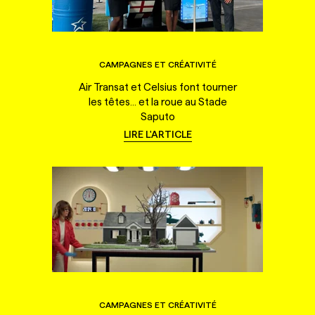
CAMPAGNES ET CRÉATIVITÉ
Air Transat et Celsius font tourner
les têtes... et la roue au Stade
Saputo
LIRE L'ARTICLE
CAMPAGNES ET CRÉATIVITÉ