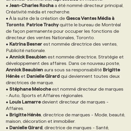
•
Jean-Charles Rocha
a été nommé directeur principal,
Créativité média et recherche.
PROGRAMMES DE SUBVENTIONS
• À la suite de la création de
Gesca Ventes Média à
Toronto
,
Patrice Trachy
quitte le bureau de Montréal
de façon permanente pour occuper les fonctions de
FAQ
directeur des ventes Nationales, Toronto.
•
Katrina Besner
est nommée directrice des ventes,
Publicité nationale.
ANNONCEZ AVEC NOUS
•
Annick Beaubien
est nommée directrice, Stratégie et
développement des affaires. Dans ce nouveau poste,
Annick Beaubien
aura sous sa responsabilité
Brigitte
Hénès
et
Danielle Girard
qui deviennent toutes deux
directrices de marque.
•
Stéphane Meloche
est nommé directeur de marques
- Auto, Sports et Affaires régionales.
•
Louis Lamarre
devient directeur de marques -
Affaires.
•
Brigitte Hénès
, directrice de marques - Mode, beauté,
maison, décoration et immobilier.
•
Danielle Girard
, directrice de marques - Santé,