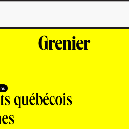
ons
sts québécois
nes