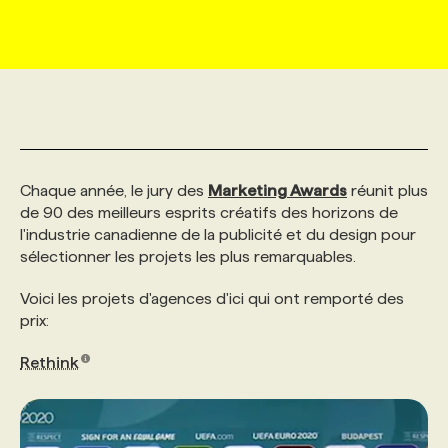
MARKETING ET COMMUNICATION
NOUVEAUX MANDATS
AFFICHEZ UN POSTE / TARIFS
CANDIDAT
BULLETIN RECRUTEMENT
NOS CONFÉRENCES
FORMATIONS
WEB & MÉDIAS SOCIAUX
VOIR LES OFFRES
AFFAIRES DE L'INDUSTRIE
CONSULTER LA CVTHÈQUE
INFOLETTRE PUBLICITÉ
FAQ
NOS FORMATIONS EN LIGNE
CHASSE DE TÊTE
MARKETING DURABLE
PROFIL CANDIDAT
INITIATIVES NUMÉRIQUES
PROFIL ENTREPRISE
ANNONCEZ AVEC NOUS
ANNONCEZ AVEC NOUS
NOS PARCOURS DE FORMATIONS
SERVICE DE CHASSE DE TÊTE
Chaque année, le jury des
Marketing Awards
réunit plus
de 90 des meilleurs esprits créatifs des horizons de
l'industrie canadienne de la publicité et du design pour
GEO/SEO
PRIX ET DISTINCTIONS
FAQ
FORMATIONS PERSONNALISÉES
NOS TARIFS
sélectionner les projets les plus remarquables.
Voici les projets d'agences d'ici qui ont remporté des
ÉVÉNEMENTIEL
TENDANCES
ANNONCEZ AVEC NOUS
NOS FORMATEUR‧RICES
NOS EXPERTISES
prix:
Rethink
NOS AUTEUR‧RICES
POURQUOI CHOISIR NOS FORMATIONS
FAQ
NOS TARIFS
ANNONCEZ AVEC NOUS