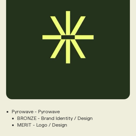
Pyrowave - Pyrowave
BRONZE - Brand Identity / Design
MERIT - Logo / Design