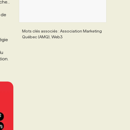
he...
 de
Mots clés associés : Association Marketing
Québec (AMQ), Web3
égie
du
ion.