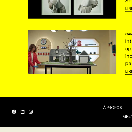
Sc
LIR
CAM
In
ap
in
pas
LIR
À PROPOS
GREN