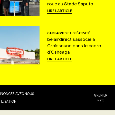
roue au Stade Saputo
LIRE L'ARTICLE
CAMPAGNES ET CRÉATIVITÉ
belairdirect s'associe à
Croissound dans le cadre
d'Osheaga
LIRE L'ARTICLE
NNONCEZ AVEC NOUS
GRENIER
V
8.7.2
TILISATION