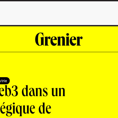
strie
Web3 dans un
tégique de