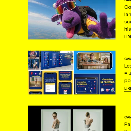
Co
la
sa
hi
LIR
CAM
Le
= 
po
LIR
CAM
Pa