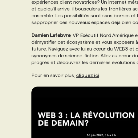
expériences client novatrices? Un Internet mé
NOS TARIFS
ANNONCEZ AVEC NOUS
et quoiqu’il arrive, il bousculera les frontières 
ensemble. Les possibilités sont sans bornes et 
s'approprier ces nouveaux espaces déjà bien c
PROGRAMMES DE SUBVENTIONS
Damien Lefebvre
, VP Exécutif Nord Amérique 
démystifier cet écosystème et vous exposera à 
FAQ
future. Naviguez avec lui au cœur du WEB3 et d
synonymes de science-fiction. Allez au cœur du
progrès et découvrez les dernières évolutions q
ANNONCEZ AVEC NOUS
Pour en savoir plus,
cliquez ici
.