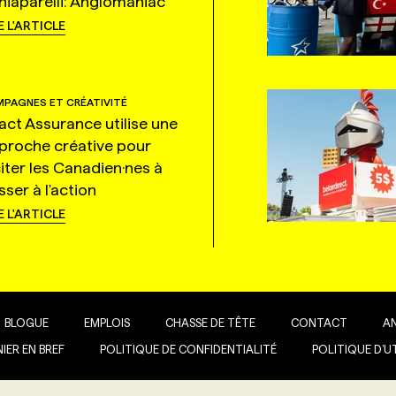
hiaparelli: Anglomaniac
E L'ARTICLE
PAGNES ET CRÉATIVITÉ
tact Assurance utilise une
proche créative pour
citer les Canadien·nes à
ser à l'action
E L'ARTICLE
BLOGUE
EMPLOIS
CHASSE DE TÊTE
CONTACT
A
IER EN BREF
POLITIQUE DE CONFIDENTIALITÉ
POLITIQUE D’U