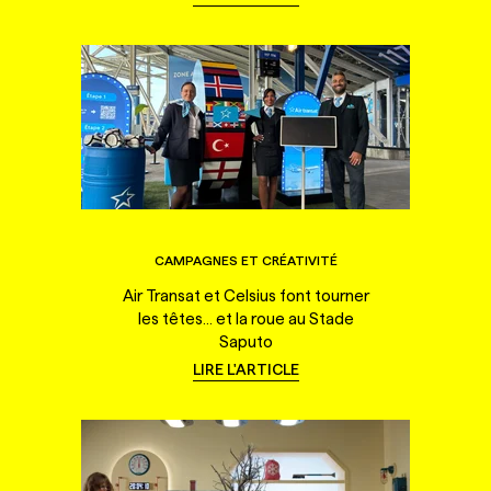
CAMPAGNES ET CRÉATIVITÉ
Air Transat et Celsius font tourner
les têtes... et la roue au Stade
Saputo
LIRE L'ARTICLE