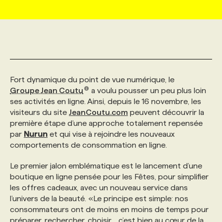
MARKETING ET COMMUNICATION
NOUVEAUX MANDATS
AFFICHEZ UN POSTE / TARIFS
CANDIDAT
BULLETIN RECRUTEMENT
NOS CONFÉRENCES
FORMATIONS
WEB & MÉDIAS SOCIAUX
VOIR LES OFFRES
AFFAIRES DE L'INDUSTRIE
CONSULTER LA CVTHÈQUE
INFOLETTRE PUBLICITÉ
FAQ
NOS FORMATIONS EN LIGNE
CHASSE DE TÊTE
Fort dynamique du point de vue numérique, le
MARKETING DURABLE
PROFIL CANDIDAT
INITIATIVES NUMÉRIQUES
PROFIL ENTREPRISE
ANNONCEZ AVEC NOUS
ANNONCEZ AVEC NOUS
NOS PARCOURS DE FORMATIONS
SERVICE DE CHASSE DE TÊTE
Groupe Jean Coutu
a voulu pousser un peu plus loin
ses activités en ligne. Ainsi, depuis le 16 novembre, les
visiteurs du site
JeanCoutu.com
peuvent découvrir la
GEO/SEO
PRIX ET DISTINCTIONS
FAQ
FORMATIONS PERSONNALISÉES
NOS TARIFS
première étape d’une approche totalement repensée
par
Nurun
et qui vise à rejoindre les nouveaux
comportements de consommation en ligne.
ÉVÉNEMENTIEL
TENDANCES
ANNONCEZ AVEC NOUS
NOS FORMATEUR‧RICES
NOS EXPERTISES
Le premier jalon emblématique est le lancement d’une
boutique en ligne pensée pour les Fêtes, pour simplifier
NOS AUTEUR‧RICES
POURQUOI CHOISIR NOS FORMATIONS
FAQ
les offres cadeaux, avec un nouveau service dans
l’univers de la beauté. «Le principe est simple: nos
consommateurs ont de moins en moins de temps pour
NOS TARIFS
ANNONCEZ AVEC NOUS
préparer, rechercher, choisir… c’est bien au cœur de la