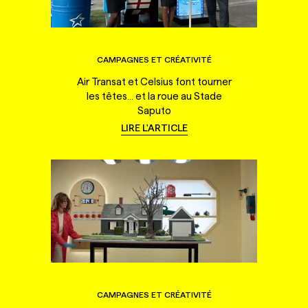
CAMPAGNES ET CRÉATIVITÉ
Air Transat et Celsius font tourner
les têtes... et la roue au Stade
Saputo
LIRE L'ARTICLE
CAMPAGNES ET CRÉATIVITÉ