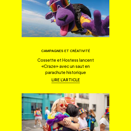
CAMPAGNES ET CRÉATIVITÉ
Cossette et Hostess lancent
«Craze» avec un saut en
parachute historique
LIRE L'ARTICLE