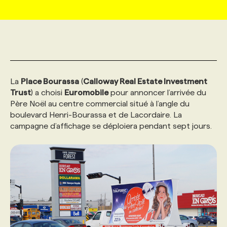
MARKETING ET COMMUNICATION
NOUVEAUX MANDATS
AFFICHEZ UN POSTE / TARIFS
CANDIDAT
BULLETIN RECRUTEMENT
NOS CONFÉRENCES
FORMATIONS
WEB & MÉDIAS SOCIAUX
VOIR LES OFFRES
AFFAIRES DE L'INDUSTRIE
CONSULTER LA CVTHÈQUE
INFOLETTRE PUBLICITÉ
FAQ
NOS FORMATIONS EN LIGNE
CHASSE DE TÊTE
La
Place Bourassa
(
Calloway Real Estate Investment
MARKETING DURABLE
PROFIL CANDIDAT
INITIATIVES NUMÉRIQUES
PROFIL ENTREPRISE
ANNONCEZ AVEC NOUS
ANNONCEZ AVEC NOUS
NOS PARCOURS DE FORMATIONS
SERVICE DE CHASSE DE TÊTE
Trust
) a choisi
Euromobile
pour annoncer l’arrivée du
Père Noël au centre commercial situé à l’angle du
boulevard Henri-Bourassa et de Lacordaire. La
GEO/SEO
PRIX ET DISTINCTIONS
FAQ
FORMATIONS PERSONNALISÉES
NOS TARIFS
campagne d’affichage se déploiera pendant sept jours.
ÉVÉNEMENTIEL
TENDANCES
ANNONCEZ AVEC NOUS
NOS FORMATEUR‧RICES
NOS EXPERTISES
NOS AUTEUR‧RICES
POURQUOI CHOISIR NOS FORMATIONS
FAQ
NOS TARIFS
ANNONCEZ AVEC NOUS