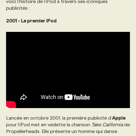
voici l’histoire de l’iPod à travers ses iconiques
publicités :
PROGRAMMES DE SUBVENTIONS
2001 - Le premier iPod
FAQ
ANNONCEZ AVEC NOUS
Lancée en octobre 2001, la première publicité d’
Apple
pour l’iPod met en vedette la chanson
Take California
de
Propellerheads. Elle présente un homme qui danse