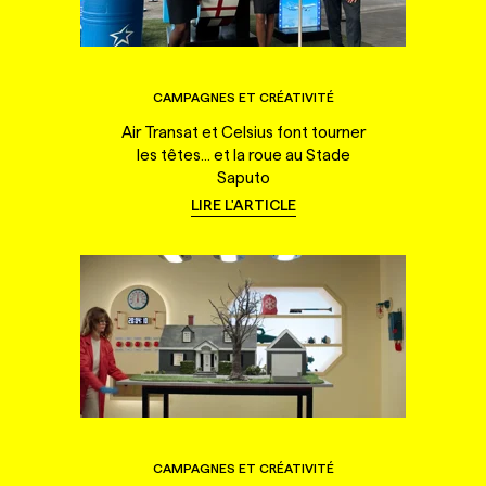
CAMPAGNES ET CRÉATIVITÉ
Air Transat et Celsius font tourner
les têtes... et la roue au Stade
Saputo
LIRE L'ARTICLE
CAMPAGNES ET CRÉATIVITÉ