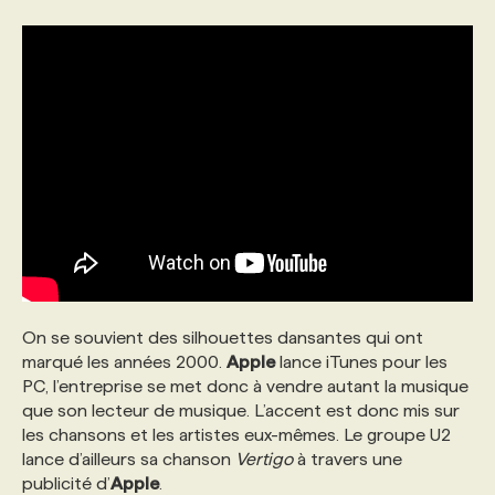
On se souvient des silhouettes dansantes qui ont
marqué les années 2000.
Apple
lance iTunes pour les
PC, l’entreprise se met donc à vendre autant la musique
que son lecteur de musique. L’accent est donc mis sur
les chansons et les artistes eux-mêmes. Le groupe U2
lance d’ailleurs sa chanson
Vertigo
à travers une
publicité d’
Apple
.