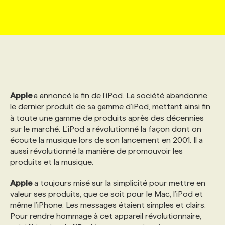
MARKETING ET COMMUNICATION
NOUVEAUX MANDATS
AFFICHEZ UN POSTE / TARIFS
CANDIDAT
BULLETIN RECRUTEMENT
NOS CONFÉRENCES
FORMATIONS
WEB & MÉDIAS SOCIAUX
VOIR LES OFFRES
AFFAIRES DE L'INDUSTRIE
CONSULTER LA CVTHÈQUE
INFOLETTRE PUBLICITÉ
FAQ
NOS FORMATIONS EN LIGNE
CHASSE DE TÊTE
MARKETING DURABLE
PROFIL CANDIDAT
INITIATIVES NUMÉRIQUES
PROFIL ENTREPRISE
ANNONCEZ AVEC NOUS
ANNONCEZ AVEC NOUS
NOS PARCOURS DE FORMATIONS
SERVICE DE CHASSE DE TÊTE
Apple
a annoncé la fin de l’iPod. La société abandonne
le dernier produit de sa gamme d’iPod, mettant ainsi fin
à toute une gamme de produits après des décennies
GEO/SEO
PRIX ET DISTINCTIONS
FAQ
FORMATIONS PERSONNALISÉES
NOS TARIFS
sur le marché. L’iPod a révolutionné la façon dont on
écoute la musique lors de son lancement en 2001. Il a
aussi révolutionné la manière de promouvoir les
ÉVÉNEMENTIEL
TENDANCES
ANNONCEZ AVEC NOUS
NOS FORMATEUR‧RICES
NOS EXPERTISES
produits et la musique.
Apple
a toujours misé sur la simplicité pour mettre en
NOS AUTEUR‧RICES
POURQUOI CHOISIR NOS FORMATIONS
FAQ
valeur ses produits, que ce soit pour le Mac, l’iPod et
même l’iPhone. Les messages étaient simples et clairs.
Pour rendre hommage à cet appareil révolutionnaire,
NOS TARIFS
ANNONCEZ AVEC NOUS