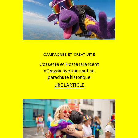
CAMPAGNES ET CRÉATIVITÉ
Cossette et Hostess lancent
«Craze» avec un saut en
parachute historique
LIRE L'ARTICLE