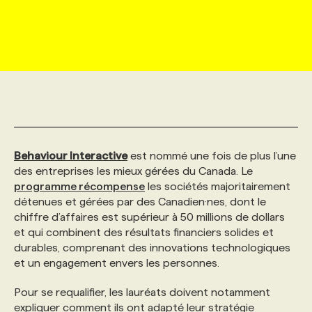
MARKETING ET COMMUNICATION
NOUVEAUX MANDATS
AFFICHEZ UN POSTE / TARIFS
CANDIDAT
BULLETIN RECRUTEMENT
NOS CONFÉRENCES
FORMATIONS
WEB & MÉDIAS SOCIAUX
VOIR LES OFFRES
AFFAIRES DE L'INDUSTRIE
CONSULTER LA CVTHÈQUE
INFOLETTRE PUBLICITÉ
FAQ
NOS FORMATIONS EN LIGNE
CHASSE DE TÊTE
MARKETING DURABLE
PROFIL CANDIDAT
INITIATIVES NUMÉRIQUES
PROFIL ENTREPRISE
ANNONCEZ AVEC NOUS
ANNONCEZ AVEC NOUS
NOS PARCOURS DE FORMATIONS
SERVICE DE CHASSE DE TÊTE
Behaviour Interactive
est nommé une fois de plus l’une
GEO/SEO
PRIX ET DISTINCTIONS
FAQ
FORMATIONS PERSONNALISÉES
NOS TARIFS
des entreprises les mieux gérées du Canada. Le
programme récompense
les sociétés majoritairement
détenues et gérées par des Canadien·nes, dont le
ÉVÉNEMENTIEL
TENDANCES
ANNONCEZ AVEC NOUS
NOS FORMATEUR‧RICES
NOS EXPERTISES
chiffre d’affaires est supérieur à 50 millions de dollars
et qui combinent des résultats financiers solides et
durables, comprenant des innovations technologiques
NOS AUTEUR‧RICES
POURQUOI CHOISIR NOS FORMATIONS
FAQ
et un engagement envers les personnes.
Pour se requalifier, les lauréats doivent notamment
NOS TARIFS
ANNONCEZ AVEC NOUS
expliquer comment ils ont adapté leur stratégie