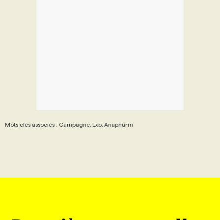
PROGRAMMES DE SUBVENTIONS
FAQ
ANNONCEZ AVEC NOUS
Mots clés associés : Campagne, Lxb, Anapharm