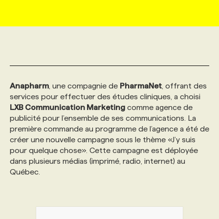
MARKETING ET COMMUNICATION
NOUVEAUX MANDATS
AFFICHEZ UN POSTE / TARIFS
CANDIDAT
BULLETIN RECRUTEMENT
NOS CONFÉRENCES
FORMATIONS
WEB & MÉDIAS SOCIAUX
VOIR LES OFFRES
AFFAIRES DE L'INDUSTRIE
CONSULTER LA CVTHÈQUE
INFOLETTRE PUBLICITÉ
FAQ
NOS FORMATIONS EN LIGNE
CHASSE DE TÊTE
Anapharm
, une compagnie de
PharmaNet
, offrant des
MARKETING DURABLE
PROFIL CANDIDAT
INITIATIVES NUMÉRIQUES
PROFIL ENTREPRISE
ANNONCEZ AVEC NOUS
ANNONCEZ AVEC NOUS
NOS PARCOURS DE FORMATIONS
SERVICE DE CHASSE DE TÊTE
services pour effectuer des études cliniques, a choisi
LXB Communication Marketing
comme agence de
publicité pour l’ensemble de ses communications. La
GEO/SEO
PRIX ET DISTINCTIONS
FAQ
FORMATIONS PERSONNALISÉES
NOS TARIFS
première commande au programme de l’agence a été de
créer une nouvelle campagne sous le thème «J’y suis
ÉVÉNEMENTIEL
TENDANCES
ANNONCEZ AVEC NOUS
NOS FORMATEUR‧RICES
NOS EXPERTISES
pour quelque chose». Cette campagne est déployée
dans plusieurs médias (imprimé, radio, internet) au
Québec.
NOS AUTEUR‧RICES
POURQUOI CHOISIR NOS FORMATIONS
FAQ
NOS TARIFS
ANNONCEZ AVEC NOUS