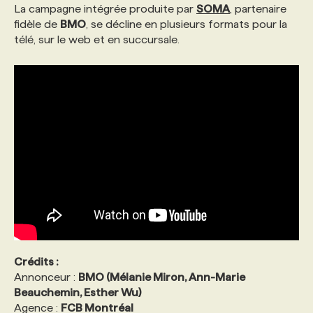
La campagne intégrée produite par
SOMA
, partenaire
fidèle de
BMO
, se décline en plusieurs formats pour la
télé, sur le web et en succursale.
Crédits :
Annonceur :
BMO (Mélanie Miron, Ann-Marie
Beauchemin, Esther Wu)
Agence :
FCB Montréal