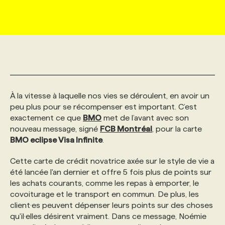
MARKETING ET COMMUNICATION
NOUVEAUX MANDATS
AFFICHEZ UN POSTE / TARIFS
CANDIDAT
BULLETIN RECRUTEMENT
NOS CONFÉRENCES
FORMATIONS
WEB & MÉDIAS SOCIAUX
VOIR LES OFFRES
AFFAIRES DE L'INDUSTRIE
CONSULTER LA CVTHÈQUE
INFOLETTRE PUBLICITÉ
FAQ
NOS FORMATIONS EN LIGNE
CHASSE DE TÊTE
MARKETING DURABLE
PROFIL CANDIDAT
INITIATIVES NUMÉRIQUES
PROFIL ENTREPRISE
ANNONCEZ AVEC NOUS
ANNONCEZ AVEC NOUS
NOS PARCOURS DE FORMATIONS
SERVICE DE CHASSE DE TÊTE
À la vitesse à laquelle nos vies se déroulent, en avoir un
peu plus pour se récompenser est important. C’est
exactement ce que
BMO
met de l’avant avec son
GEO/SEO
PRIX ET DISTINCTIONS
FAQ
FORMATIONS PERSONNALISÉES
NOS TARIFS
nouveau message, signé
FCB Montréal
, pour la carte
BMO eclipse Visa Infinite
.
ÉVÉNEMENTIEL
TENDANCES
ANNONCEZ AVEC NOUS
NOS FORMATEUR‧RICES
NOS EXPERTISES
Cette carte de crédit novatrice axée sur le style de vie a
été lancée l'an dernier et offre 5 fois plus de points sur
les achats courants, comme les repas à emporter, le
NOS AUTEUR‧RICES
POURQUOI CHOISIR NOS FORMATIONS
FAQ
covoiturage et le transport en commun. De plus, les
client·es peuvent dépenser leurs points sur des choses
qu'il·elles désirent vraiment. Dans ce message, Noémie
NOS TARIFS
ANNONCEZ AVEC NOUS