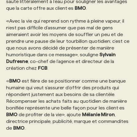
saute littéralement à l’eau pour souligner les avantages
que la carte offre aux client·es
BMO
.
PROGRAMMES DE SUBVENTIONS
«Avec la vie qui reprend son rythme à pleine vapeur, il
n’est pas difficile d’assumer que pas mal de gens
FAQ
aimeraient avoir les moyens de souffler un peu et de
prendre une pause de leur tourbillon quotidien; c’est ce
que nous avons décidé de présenter de manière
ANNONCEZ AVEC NOUS
humoristique dans ce message», souligne
Sylvain
Dufresne
, co-chef de l’agence et directeur de la
création chez
FCB
.
«
BMO
est fière de se positionner comme une banque
humaine qui veut s’assurer d’offrir des produits qui
répondent justement aux besoins de sa clientèle.
Récompenser les achats faits au quotidien de manière
bonifiée représente une belle façon pour les client·es
BMO
de profiter de la vie», ajoute
Mélanie Miron
,
directrice principale, publicité, marque et commandites
de
BMO
.