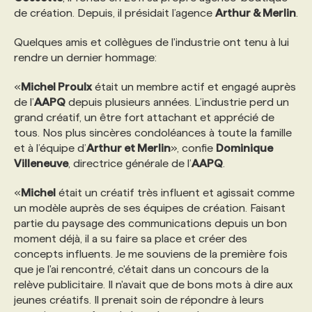
de création. Depuis, il présidait l’agence
Arthur & Merlin
.
PROGRAMMES DE SUBVENTIONS
Quelques amis et collègues de l'industrie ont tenu à lui
rendre un dernier hommage:
FAQ
«
Michel Proulx
était un membre actif et engagé auprès
de l’
AAPQ
depuis plusieurs années. L’industrie perd un
grand créatif, un être fort attachant et apprécié de
ANNONCEZ AVEC NOUS
tous. Nos plus sincères condoléances à toute la famille
et à l’équipe d’
Arthur et Merlin
», confie
Dominique
Villeneuve
, directrice générale de l’
AAPQ
.
«
Michel
était un créatif très influent et agissait comme
un modèle auprès de ses équipes de création. Faisant
partie du paysage des communications depuis un bon
moment déjà, il a su faire sa place et créer des
concepts influents. Je me souviens de la première fois
que je l'ai rencontré, c'était dans un concours de la
relève publicitaire. Il n'avait que de bons mots à dire aux
jeunes créatifs. Il prenait soin de répondre à leurs