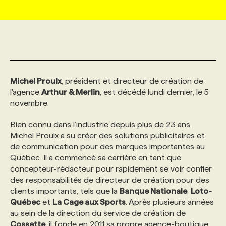
MARKETING ET COMMUNICATION
NOUVEAUX MANDATS
AFFICHEZ UN POSTE / TARIFS
CANDIDAT
BULLETIN RECRUTEMENT
NOS CONFÉRENCES
FORMATIONS
WEB & MÉDIAS SOCIAUX
VOIR LES OFFRES
AFFAIRES DE L'INDUSTRIE
CONSULTER LA CVTHÈQUE
INFOLETTRE PUBLICITÉ
FAQ
NOS FORMATIONS EN LIGNE
CHASSE DE TÊTE
Michel Proulx
, président et directeur de création de
MARKETING DURABLE
PROFIL CANDIDAT
INITIATIVES NUMÉRIQUES
PROFIL ENTREPRISE
ANNONCEZ AVEC NOUS
ANNONCEZ AVEC NOUS
NOS PARCOURS DE FORMATIONS
SERVICE DE CHASSE DE TÊTE
l'agence
Arthur & Merlin
, est décédé lundi dernier, le 5
novembre.
GEO/SEO
PRIX ET DISTINCTIONS
FAQ
FORMATIONS PERSONNALISÉES
NOS TARIFS
Bien connu dans l’industrie depuis plus de 23 ans,
Michel Proulx a su créer des solutions publicitaires et
de communication pour des marques importantes au
ÉVÉNEMENTIEL
TENDANCES
ANNONCEZ AVEC NOUS
NOS FORMATEUR‧RICES
NOS EXPERTISES
Québec. Il a commencé sa carrière en tant que
concepteur-rédacteur pour rapidement se voir confier
des responsabilités de directeur de création pour des
NOS AUTEUR‧RICES
POURQUOI CHOISIR NOS FORMATIONS
FAQ
clients importants, tels que la
Banque Nationale
,
Loto-
Québec
et
La Cage aux Sports
. Après plusieurs années
au sein de la direction du service de création de
NOS TARIFS
ANNONCEZ AVEC NOUS
Cossette
, il fonde en 2011 sa propre agence-boutique