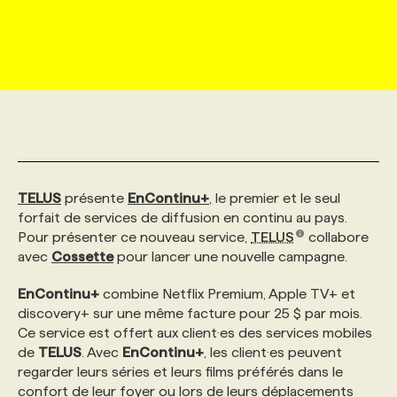
MARKETING ET COMMUNICATION
NOUVEAUX MANDATS
AFFICHEZ UN POSTE / TARIFS
CANDIDAT
BULLETIN RECRUTEMENT
NOS CONFÉRENCES
FORMATIONS
WEB & MÉDIAS SOCIAUX
VOIR LES OFFRES
AFFAIRES DE L'INDUSTRIE
CONSULTER LA CVTHÈQUE
INFOLETTRE PUBLICITÉ
FAQ
NOS FORMATIONS EN LIGNE
CHASSE DE TÊTE
MARKETING DURABLE
PROFIL CANDIDAT
INITIATIVES NUMÉRIQUES
PROFIL ENTREPRISE
ANNONCEZ AVEC NOUS
ANNONCEZ AVEC NOUS
NOS PARCOURS DE FORMATIONS
SERVICE DE CHASSE DE TÊTE
TELUS
présente
EnContinu+
, le premier et le seul
GEO/SEO
PRIX ET DISTINCTIONS
FAQ
FORMATIONS PERSONNALISÉES
NOS TARIFS
forfait de services de diffusion en continu au pays.
Pour présenter ce nouveau service,
TELUS
collabore
avec
Cossette
pour lancer une nouvelle campagne.
ÉVÉNEMENTIEL
TENDANCES
ANNONCEZ AVEC NOUS
NOS FORMATEUR‧RICES
NOS EXPERTISES
EnContinu+
combine Netflix Premium, Apple TV+ et
discovery+ sur une même facture pour 25 $ par mois.
NOS AUTEUR‧RICES
POURQUOI CHOISIR NOS FORMATIONS
FAQ
Ce service est offert aux client·es des services mobiles
de
TELUS
. Avec
EnContinu+
, les client·es peuvent
regarder leurs séries et leurs films préférés dans le
NOS TARIFS
ANNONCEZ AVEC NOUS
confort de leur foyer ou lors de leurs déplacements