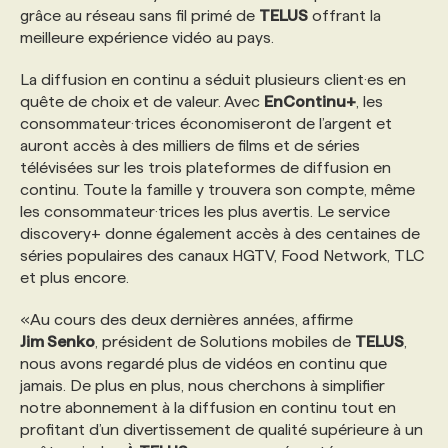
grâce au réseau sans fil primé de
TELUS
offrant la
meilleure expérience vidéo au pays.
PROGRAMMES DE SUBVENTIONS
La diffusion en continu a séduit plusieurs client·es en
quête de choix et de valeur. Avec
EnContinu+
, les
FAQ
consommateur·trices économiseront de l’argent et
auront accès à des milliers de films et de séries
télévisées sur les trois plateformes de diffusion en
ANNONCEZ AVEC NOUS
continu. Toute la famille y trouvera son compte, même
les consommateur·trices les plus avertis. Le service
discovery+ donne également accès à des centaines de
séries populaires des canaux HGTV, Food Network, TLC
et plus encore.
«Au cours des deux dernières années, affirme
Jim Senko
, président de Solutions mobiles de
TELUS
,
nous avons regardé plus de vidéos en continu que
jamais. De plus en plus, nous cherchons à simplifier
notre abonnement à la diffusion en continu tout en
profitant d’un divertissement de qualité supérieure à un