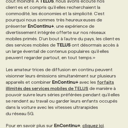
coût moindre. À
TELUS
, nous avons écouté nos
client·es et compris qu’il·elles recherchaient la
commodité, les économies et la simplicité. C’est
pourquoi nous sommes très heureux·euses de
présenter
EnContinu+
, une expérience de
divertissement intégrée offerte sur nos réseaux
mobiles primés. D’un bout à l’autre du pays, les client·es
des services mobiles de
TELUS
ont désormais accès à
un large éventail de contenus populaires qu’il·elles
peuvent regarder partout, en tout temps.»
Les amateur·trices de diffusion en continu peuvent
visionner leurs émissions simultanément sur plusieurs
appareils et combiner
EnContinu+
avec les
forfaits
illimités des services mobiles de TELUS
de manière à
pouvoir suivre leurs séries préférées pendant qu’il·elles
se rendent au travail ou garder leurs enfants occupés
dans la voiture avec les vitesses ultrarapides
du réseau 5G.
Pour en savoir plus sur
EnContinu+
,
cliquez ici
.