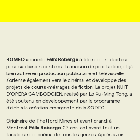
MARKETING ET COMMUNICATION
NOUVEAUX MANDATS
AFFICHEZ UN POSTE / TARIFS
CANDIDAT
BULLETIN RECRUTEMENT
NOS CONFÉRENCES
FORMATIONS
WEB & MÉDIAS SOCIAUX
VOIR LES OFFRES
AFFAIRES DE L'INDUSTRIE
CONSULTER LA CVTHÈQUE
INFOLETTRE PUBLICITÉ
FAQ
NOS FORMATIONS EN LIGNE
CHASSE DE TÊTE
MARKETING DURABLE
PROFIL CANDIDAT
INITIATIVES NUMÉRIQUES
PROFIL ENTREPRISE
ANNONCEZ AVEC NOUS
ANNONCEZ AVEC NOUS
NOS PARCOURS DE FORMATIONS
SERVICE DE CHASSE DE TÊTE
ROMEO
accueille
Félix Roberge
à titre de producteur
pour sa division contenu. La maison de production, déjà
bien active en production publicitaire et télévisuelle,
GEO/SEO
PRIX ET DISTINCTIONS
FAQ
FORMATIONS PERSONNALISÉES
NOS TARIFS
s’oriente également vers le cinéma, et développe des
projets de courts-métrages de fiction. Le projet NUIT
D’OPÉRA CAMBODGIEN, réalisé par Lo Xu-Ming Tong, a
ÉVÉNEMENTIEL
TENDANCES
ANNONCEZ AVEC NOUS
NOS FORMATEUR‧RICES
NOS EXPERTISES
été soutenu en développement par le programme
d’aide à la création émergente de la SODEC.
NOS AUTEUR‧RICES
POURQUOI CHOISIR NOS FORMATIONS
FAQ
Originaire de Thetford Mines et ayant grandi à
Montréal,
Félix Roberge
, 27 ans, est avant tout un
fanatique de cinéma de tous les genres. Après avoir
NOS TARIFS
ANNONCEZ AVEC NOUS