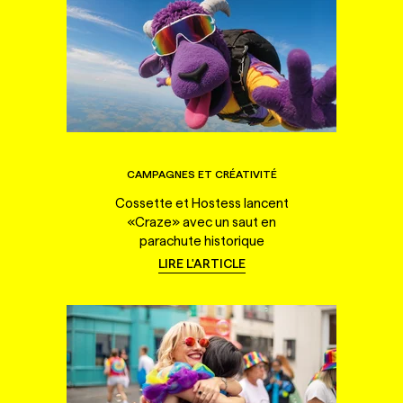
CAMPAGNES ET CRÉATIVITÉ
Cossette et Hostess lancent
«Craze» avec un saut en
parachute historique
LIRE L'ARTICLE