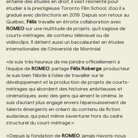
entamé des études en droit, il s’est réorienté pour
étudier à la prestigieuse Toronto Film School, d’où il a
PROGRAMMES DE SUBVENTIONS
gradué avec distinctions en 2019. Depuis son retour au
Québec,
Félix
travaille en étroite collaboration avec
ROMEO
sur une multitude de projets, qu’il s’agisse de
FAQ
courts-métrages, de contenu télévisuel ou de
vidéoclips. Il détient aussi un baccalauréat en études
internationales de l’Université de Montréal.
ANNONCEZ AVEC NOUS
«Je suis très heureux de me joindre officiellement à
l’équipe de
ROMEO
, partage
Félix Roberge
, producteur.
Je suis bien fébrile à l’idée de travailler sur le
développement et la production de projets de courts-
métrages qui abordent des histoires ambitieuses et
cinématiques, avec des gens qui aiment le cinéma. Je
suis d’autant plus engagé envers l’épanouissement de
talents émergents en créant du contenu de fiction
audacieux, qui peut même s’aventurer hors du cadre
structurel du court-métrage.»
«Depuis la fondation de
ROMEO
, jamais n’avons-nous