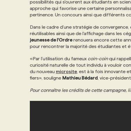
possibilités qui s'ouvrent aux étudiants en scie
NOS TARIFS
ANNONCEZ AVEC NOUS
approche qui favorise une certaine personnalis
pertinence. Un concours ainsi que différents 
PROGRAMMES DE SUBVENTIONS
Dans le cadre d'une stratégie de convergence, 
réutilisables ainsi que de l'affichage dans les cé
jeunesse de l'Ordre
renouera encore cette ann
FAQ
pour rencontrer la majorité des étudiantes et é
«Par l'utilisation du fameux
coin-coin
qui rappell
ANNONCEZ AVEC NOUS
curiosité naturelle de tout individu à vouloir co
du nouveau
microsite
, est à la fois innovante
fiers», souligne
Mathieu Bédard
, vice-présiden
Pour connaître les crédits de cette campagne, li