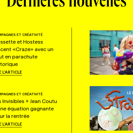
Dernières nouvelles
PAGNES ET CRÉATIVITÉ
ssette et Hostess
ncent «Craze» avec un
ut en parachute
storique
E L'ARTICLE
PAGNES ET CRÉATIVITÉ
s Invisibles + Jean Coutu
une équation gagnante
ur la rentrée
E L'ARTICLE