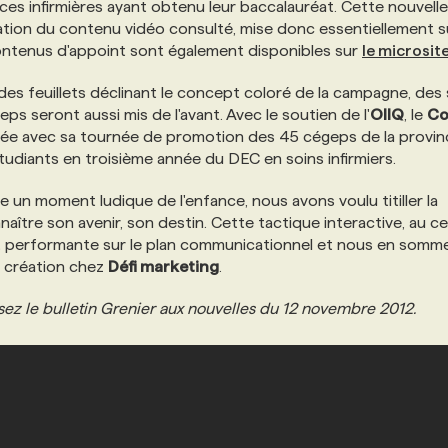
nces infirmières ayant obtenu leur baccalauréat. Cette nouvelle
ation du contenu vidéo consulté, mise donc essentiellement su
contenus d'appoint sont également disponibles sur
le microsit
des feuillets déclinant le concept coloré de la campagne, des
geps seront aussi mis de l'avant. Avec le soutien de l'
OIIQ
, le
Co
ée avec sa tournée de promotion des 45 cégeps de la provin
tudiants en troisième année du DEC en soins infirmiers.
e un moment ludique de l'enfance, nous avons voulu titiller la
nnaître son avenir, son destin. Cette tactique interactive, au c
 et performante sur le plan communicationnel et nous en somm
t création chez
Défi marketing
.
sez le bulletin Grenier aux nouvelles du 12 novembre 2012.