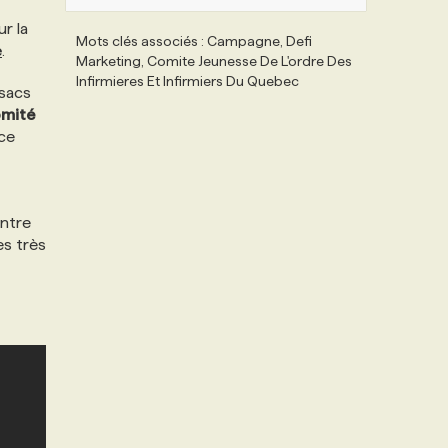
r la
Mots clés associés : Campagne, Defi
e
.
Marketing, Comite Jeunesse De L'ordre Des
Infirmieres Et Infirmiers Du Quebec
 sacs
mité
ce
entre
es très