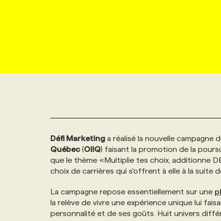
NOUVEAU!
RESSOURCES HUMAINES
NOMINATIONS
ANNONCEZ AVEC NOUS
BULLETIN FORMATION
EMPLOYEUR
CONFÉRENCES
MARKETING ET COMMUNICATION
NOUVEAUX MANDATS
AFFICHEZ UN POSTE / TARIFS
CANDIDAT
BULLETIN RECRUTEMENT
NOS CONFÉRENCES
FORMATIONS
WEB & MÉDIAS SOCIAUX
VOIR LES OFFRES
AFFAIRES DE L'INDUSTRIE
CONSULTER LA CVTHÈQUE
INFOLETTRE PUBLICITÉ
FAQ
NOS FORMATIONS EN LIGNE
CHASSE DE TÊTE
MARKETING DURABLE
PROFIL CANDIDAT
INITIATIVES NUMÉRIQUES
PROFIL ENTREPRISE
ANNONCEZ AVEC NOUS
ANNONCEZ AVEC NOUS
NOS PARCOURS DE FORMATIONS
SERVICE DE CHASSE DE TÊTE
Défi Marketing
a réalisé la nouvelle campagne 
GEO/SEO
PRIX ET DISTINCTIONS
FAQ
FORMATIONS PERSONNALISÉES
NOS TARIFS
Québec
(
OIIQ
) faisant la promotion de la pours
que le thème «Multiplie tes choix, additionne DE
ÉVÉNEMENTIEL
TENDANCES
ANNONCEZ AVEC NOUS
NOS FORMATEUR‧RICES
NOS EXPERTISES
choix de carrières qui s'offrent à elle à la suite
La campagne repose essentiellement sur une
p
NOS AUTEUR‧RICES
POURQUOI CHOISIR NOS FORMATIONS
FAQ
la relève de vivre une expérience unique lui fai
personnalité et de ses goûts. Huit univers diff