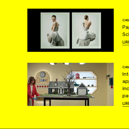
CAM
Pa
Sc
LIR
CAM
In
ap
in
pas
LIR