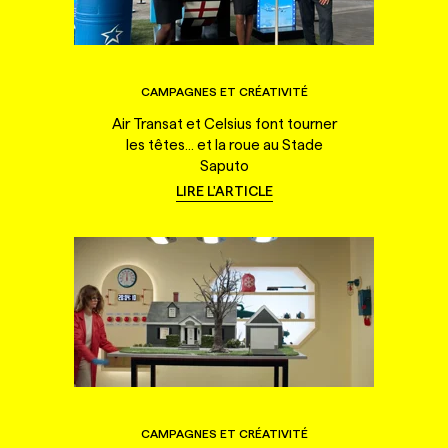
CAMPAGNES ET CRÉATIVITÉ
Air Transat et Celsius font tourner
les têtes... et la roue au Stade
Saputo
LIRE L'ARTICLE
CAMPAGNES ET CRÉATIVITÉ