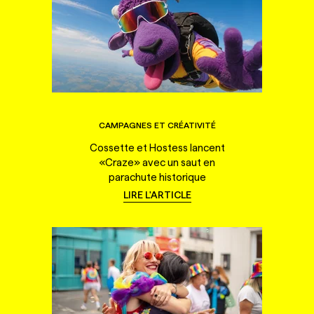
CAMPAGNES ET CRÉATIVITÉ
Cossette et Hostess lancent
«Craze» avec un saut en
parachute historique
LIRE L'ARTICLE