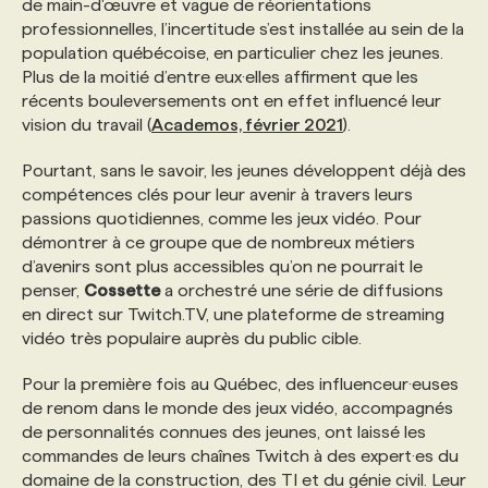
de main-d'œuvre et vague de réorientations
professionnelles, l’incertitude s’est installée au sein de la
PROGRAMMES DE SUBVENTIONS
population québécoise, en particulier chez les jeunes.
Plus de la moitié d’entre eux·elles affirment que les
récents bouleversements ont en effet influencé leur
FAQ
vision du travail (
Academos, février 2021
).
Pourtant, sans le savoir, les jeunes développent déjà des
ANNONCEZ AVEC NOUS
compétences clés pour leur avenir à travers leurs
passions quotidiennes, comme les jeux vidéo. Pour
démontrer à ce groupe que de nombreux métiers
d’avenirs sont plus accessibles qu’on ne pourrait le
penser,
Cossette
a orchestré une série de diffusions
en direct sur Twitch.TV, une plateforme de streaming
vidéo très populaire auprès du public cible.
Pour la première fois au Québec, des influenceur·euses
de renom dans le monde des jeux vidéo, accompagnés
de personnalités connues des jeunes, ont laissé les
commandes de leurs chaînes Twitch à des expert·es du
domaine de la construction, des TI et du génie civil. Leur