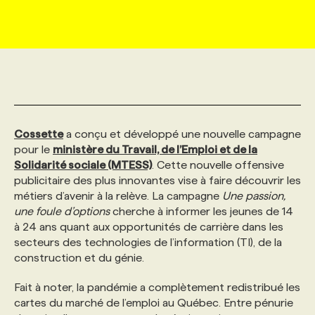
MARKETING ET COMMUNICATION
NOUVEAUX MANDATS
AFFICHEZ UN POSTE / TARIFS
CANDIDAT
BULLETIN RECRUTEMENT
NOS CONFÉRENCES
FORMATIONS
WEB & MÉDIAS SOCIAUX
VOIR LES OFFRES
AFFAIRES DE L'INDUSTRIE
CONSULTER LA CVTHÈQUE
INFOLETTRE PUBLICITÉ
FAQ
NOS FORMATIONS EN LIGNE
CHASSE DE TÊTE
MARKETING DURABLE
PROFIL CANDIDAT
INITIATIVES NUMÉRIQUES
PROFIL ENTREPRISE
ANNONCEZ AVEC NOUS
ANNONCEZ AVEC NOUS
NOS PARCOURS DE FORMATIONS
SERVICE DE CHASSE DE TÊTE
Cossette
a conçu et développé une nouvelle campagne
pour le
ministère du Travail, de l’Emploi et de la
Solidarité sociale (MTESS)
. Cette nouvelle offensive
GEO/SEO
PRIX ET DISTINCTIONS
FAQ
FORMATIONS PERSONNALISÉES
NOS TARIFS
publicitaire des plus innovantes vise à faire découvrir les
métiers d’avenir à la relève. La campagne
Une passion,
une foule d’options
cherche à informer les jeunes de 14
ÉVÉNEMENTIEL
TENDANCES
ANNONCEZ AVEC NOUS
NOS FORMATEUR‧RICES
NOS EXPERTISES
à 24 ans quant aux opportunités de carrière dans les
secteurs des technologies de l’information (TI), de la
construction et du génie.
NOS AUTEUR‧RICES
POURQUOI CHOISIR NOS FORMATIONS
FAQ
Fait à noter, la pandémie a complètement redistribué les
cartes du marché de l’emploi au Québec. Entre pénurie
NOS TARIFS
ANNONCEZ AVEC NOUS