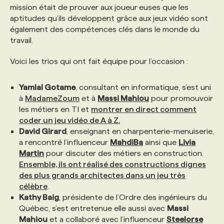
mission était de prouver aux joueur·euses que les
aptitudes qu’ils développent grâce aux jeux vidéo sont
également des compétences clés dans le monde du
travail.
Voici les trios qui ont fait équipe pour l’occasion :
Yamlal Gotame
, consultant en informatique, s’est uni
à
MadameZoum
et à
Massi Mahiou
pour promouvoir
les métiers en TI et
montrer en direct comment
coder un jeu vidéo de A à Z.
David Girard
, enseignant en charpenterie-menuiserie,
a rencontré l’influenceur
MahdiBa
ainsi que
Livia
Martin
pour discuter des métiers en construction.
Ensemble, ils ont réalisé des constructions dignes
des plus grands architectes dans un jeu très
célèbre
.
Kathy Baig
, présidente de l’Ordre des ingénieurs du
Québec, s’est entretenue elle aussi avec
Massi
Mahiou
et a collaboré avec l’influenceur
Steelorse