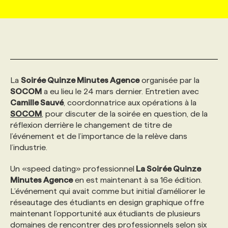
MARKETING ET COMMUNICATION
NOUVEAUX MANDATS
AFFICHEZ UN POSTE / TARIFS
CANDIDAT
BULLETIN RECRUTEMENT
NOS CONFÉRENCES
FORMATIONS
WEB & MÉDIAS SOCIAUX
VOIR LES OFFRES
AFFAIRES DE L'INDUSTRIE
CONSULTER LA CVTHÈQUE
INFOLETTRE PUBLICITÉ
FAQ
NOS FORMATIONS EN LIGNE
CHASSE DE TÊTE
La
Soirée Quinze Minutes Agence
organisée par la
MARKETING DURABLE
PROFIL CANDIDAT
SOCOM
a eu lieu le 24 mars dernier. Entretien avec
INITIATIVES NUMÉRIQUES
PROFIL ENTREPRISE
ANNONCEZ AVEC NOUS
ANNONCEZ AVEC NOUS
NOS PARCOURS DE FORMATIONS
SERVICE DE CHASSE DE TÊTE
Camille Sauvé
, coordonnatrice aux opérations à la
SOCOM
, pour discuter de la soirée en question, de la
GEO/SEO
PRIX ET DISTINCTIONS
FAQ
FORMATIONS PERSONNALISÉES
NOS TARIFS
réflexion derrière le changement de titre de
l’événement et de l’importance de la relève dans
l’industrie.
ÉVÉNEMENTIEL
TENDANCES
ANNONCEZ AVEC NOUS
NOS FORMATEUR‧RICES
NOS EXPERTISES
Un «speed dating» professionnel
La Soirée Quinze
Minutes Agence
en est maintenant à sa 16e édition.
NOS AUTEUR‧RICES
POURQUOI CHOISIR NOS FORMATIONS
FAQ
L’événement qui avait comme but initial d’améliorer le
réseautage des étudiants en design graphique offre
maintenant l’opportunité aux étudiants de plusieurs
NOS TARIFS
ANNONCEZ AVEC NOUS
domaines de rencontrer des professionnels selon six