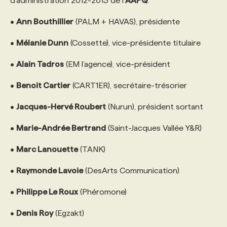
d’administration 2012-2013 de l’
AAPQ
:
•
Ann Bouthillier
(PALM + HAVAS), présidente
•
Mélanie Dunn
(Cossette), vice-présidente titulaire
•
Alain Tadros
(EM l’agence), vice-président
•
Benoit Cartier
(CART1ER), secrétaire-trésorier
•
Jacques-Hervé Roubert
(Nurun), président sortant
•
Marie-Andrée Bertrand
(Saint-Jacques Vallée Y&R)
•
Marc Lanouette
(TANK)
•
Raymonde Lavoie
(DesArts Communication)
•
Philippe Le Roux
(Phéromone)
•
Denis Roy
(Egzakt)