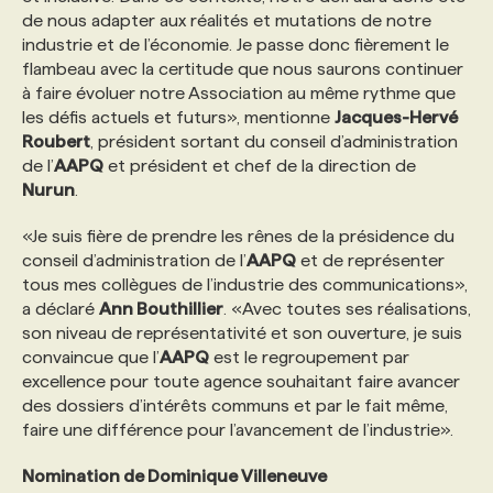
de nous adapter aux réalités et mutations de notre
industrie et de l’économie. Je passe donc fièrement le
PROGRAMMES DE SUBVENTIONS
flambeau avec la certitude que nous saurons continuer
à faire évoluer notre Association au même rythme que
les défis actuels et futurs», mentionne
Jacques-Hervé
FAQ
Roubert
, président sortant du conseil d’administration
de l’
AAPQ
et président et chef de la direction de
Nurun
.
ANNONCEZ AVEC NOUS
«Je suis fière de prendre les rênes de la présidence du
conseil d’administration de l’
AAPQ
et de représenter
tous mes collègues de l’industrie des communications»,
a déclaré
Ann Bouthillier
. «Avec toutes ses réalisations,
son niveau de représentativité et son ouverture, je suis
convaincue que l’
AAPQ
est le regroupement par
excellence pour toute agence souhaitant faire avancer
des dossiers d’intérêts communs et par le fait même,
faire une différence pour l’avancement de l’industrie».
Nomination de Dominique Villeneuve