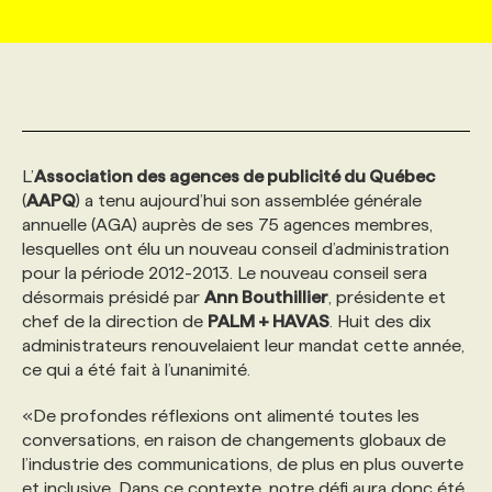
MARKETING ET COMMUNICATION
NOUVEAUX MANDATS
AFFICHEZ UN POSTE / TARIFS
CANDIDAT
BULLETIN RECRUTEMENT
NOS CONFÉRENCES
FORMATIONS
WEB & MÉDIAS SOCIAUX
VOIR LES OFFRES
AFFAIRES DE L'INDUSTRIE
CONSULTER LA CVTHÈQUE
INFOLETTRE PUBLICITÉ
FAQ
NOS FORMATIONS EN LIGNE
CHASSE DE TÊTE
L’
Association des agences de publicité du Québec
MARKETING DURABLE
PROFIL CANDIDAT
INITIATIVES NUMÉRIQUES
PROFIL ENTREPRISE
ANNONCEZ AVEC NOUS
ANNONCEZ AVEC NOUS
NOS PARCOURS DE FORMATIONS
SERVICE DE CHASSE DE TÊTE
(
AAPQ
) a tenu aujourd’hui son assemblée générale
annuelle (AGA) auprès de ses 75 agences membres,
lesquelles ont élu un nouveau conseil d’administration
GEO/SEO
PRIX ET DISTINCTIONS
FAQ
FORMATIONS PERSONNALISÉES
NOS TARIFS
pour la période 2012-2013. Le nouveau conseil sera
désormais présidé par
Ann Bouthillier
, présidente et
chef de la direction de
PALM + HAVAS
. Huit des dix
ÉVÉNEMENTIEL
TENDANCES
ANNONCEZ AVEC NOUS
NOS FORMATEUR‧RICES
NOS EXPERTISES
administrateurs renouvelaient leur mandat cette année,
ce qui a été fait à l’unanimité.
NOS AUTEUR‧RICES
POURQUOI CHOISIR NOS FORMATIONS
FAQ
«De profondes réflexions ont alimenté toutes les
conversations, en raison de changements globaux de
l’industrie des communications, de plus en plus ouverte
NOS TARIFS
ANNONCEZ AVEC NOUS
et inclusive. Dans ce contexte, notre défi aura donc été