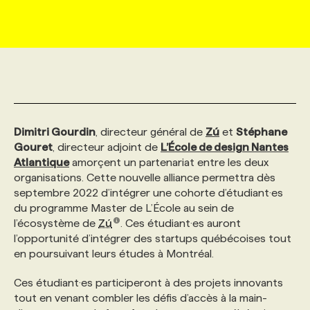
MARKETING ET COMMUNICATION
NOUVEAUX MANDATS
AFFICHEZ UN POSTE / TARIFS
CANDIDAT
BULLETIN RECRUTEMENT
NOS CONFÉRENCES
FORMATIONS
WEB & MÉDIAS SOCIAUX
VOIR LES OFFRES
AFFAIRES DE L'INDUSTRIE
CONSULTER LA CVTHÈQUE
INFOLETTRE PUBLICITÉ
FAQ
NOS FORMATIONS EN LIGNE
CHASSE DE TÊTE
MARKETING DURABLE
PROFIL CANDIDAT
INITIATIVES NUMÉRIQUES
PROFIL ENTREPRISE
ANNONCEZ AVEC NOUS
ANNONCEZ AVEC NOUS
NOS PARCOURS DE FORMATIONS
SERVICE DE CHASSE DE TÊTE
Dimitri Gourdin
, directeur général de
Zú
et
Stéphane
Gouret
, directeur adjoint de
L’École de design Nantes
Atlantique
amorçent un partenariat entre les deux
GEO/SEO
PRIX ET DISTINCTIONS
FAQ
FORMATIONS PERSONNALISÉES
NOS TARIFS
organisations. Cette nouvelle alliance permettra dès
septembre 2022 d’intégrer une cohorte d’étudiant·es
du programme Master de L’École au sein de
ÉVÉNEMENTIEL
TENDANCES
ANNONCEZ AVEC NOUS
NOS FORMATEUR‧RICES
NOS EXPERTISES
l’écosystème de
Zú
. Ces étudiant·es auront
l’opportunité d’intégrer des startups québécoises tout
en poursuivant leurs études à Montréal.
NOS AUTEUR‧RICES
POURQUOI CHOISIR NOS FORMATIONS
FAQ
Ces étudiant·es participeront à des projets innovants
tout en venant combler les défis d’accès à la main-
NOS TARIFS
ANNONCEZ AVEC NOUS