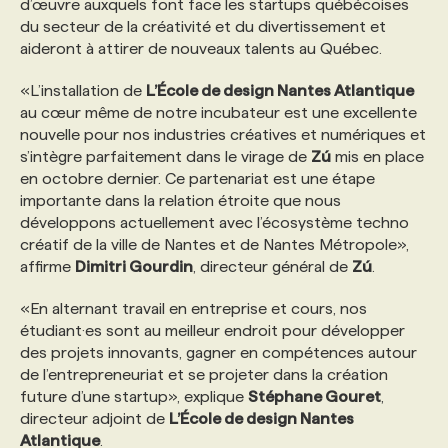
d’œuvre auxquels font face les startups québécoises
du secteur de la créativité et du divertissement et
PROGRAMMES DE SUBVENTIONS
aideront à attirer de nouveaux talents au Québec.
«L’installation de
L’École de design Nantes Atlantique
FAQ
au cœur même de notre incubateur est une excellente
nouvelle pour nos industries créatives et numériques et
s’intègre parfaitement dans le virage de
Zú
mis en place
ANNONCEZ AVEC NOUS
en octobre dernier. Ce partenariat est une étape
importante dans la relation étroite que nous
développons actuellement avec l’écosystème techno
créatif de la ville de Nantes et de Nantes Métropole»,
affirme
Dimitri Gourdin
, directeur général de
Zú
.
«En alternant travail en entreprise et cours, nos
étudiant·es sont au meilleur endroit pour développer
des projets innovants, gagner en compétences autour
de l’entrepreneuriat et se projeter dans la création
future d’une startup», explique
Stéphane Gouret
,
directeur adjoint de
L’École de design Nantes
Atlantique
.