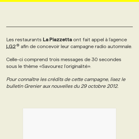
MARKETING ET COMMUNICATION
NOUVEAUX MANDATS
AFFICHEZ UN POSTE / TARIFS
CANDIDAT
BULLETIN RECRUTEMENT
NOS CONFÉRENCES
FORMATIONS
WEB & MÉDIAS SOCIAUX
VOIR LES OFFRES
AFFAIRES DE L'INDUSTRIE
CONSULTER LA CVTHÈQUE
INFOLETTRE PUBLICITÉ
FAQ
NOS FORMATIONS EN LIGNE
CHASSE DE TÊTE
Les restaurants
La Piazzetta
ont fait appel à l’agence
LG2
afin de concevoir leur campagne radio automnale.
MARKETING DURABLE
PROFIL CANDIDAT
INITIATIVES NUMÉRIQUES
PROFIL ENTREPRISE
ANNONCEZ AVEC NOUS
ANNONCEZ AVEC NOUS
NOS PARCOURS DE FORMATIONS
SERVICE DE CHASSE DE TÊTE
Celle-ci comprend trois messages de 30 secondes
sous le thème «Savourez l’originalité».
GEO/SEO
PRIX ET DISTINCTIONS
FAQ
FORMATIONS PERSONNALISÉES
NOS TARIFS
Pour connaître les crédits de cette campagne, lisez le
bulletin Grenier aux nouvelles du 29 octobre 2012.
ÉVÉNEMENTIEL
TENDANCES
ANNONCEZ AVEC NOUS
NOS FORMATEUR‧RICES
NOS EXPERTISES
NOS AUTEUR‧RICES
POURQUOI CHOISIR NOS FORMATIONS
FAQ
NOS TARIFS
ANNONCEZ AVEC NOUS