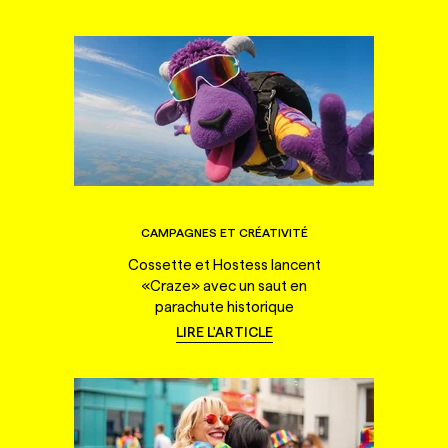
CAMPAGNES ET CRÉATIVITÉ
Cossette et Hostess lancent
«Craze» avec un saut en
parachute historique
LIRE L'ARTICLE