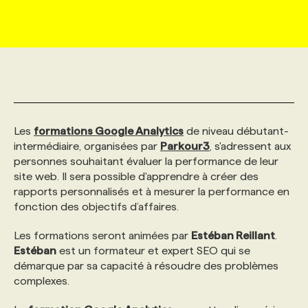
MARKETING ET COMMUNICATION
NOUVEAUX MANDATS
AFFICHEZ UN POSTE / TARIFS
CANDIDAT
BULLETIN RECRUTEMENT
NOS CONFÉRENCES
FORMATIONS
WEB & MÉDIAS SOCIAUX
VOIR LES OFFRES
AFFAIRES DE L'INDUSTRIE
CONSULTER LA CVTHÈQUE
INFOLETTRE PUBLICITÉ
FAQ
NOS FORMATIONS EN LIGNE
CHASSE DE TÊTE
MARKETING DURABLE
PROFIL CANDIDAT
INITIATIVES NUMÉRIQUES
PROFIL ENTREPRISE
ANNONCEZ AVEC NOUS
ANNONCEZ AVEC NOUS
NOS PARCOURS DE FORMATIONS
SERVICE DE CHASSE DE TÊTE
Les
formations Google Analytics
de niveau débutant-
intermédiaire, organisées par
Parkour3
, s'adressent aux
personnes souhaitant évaluer la performance de leur
GEO/SEO
PRIX ET DISTINCTIONS
FAQ
FORMATIONS PERSONNALISÉES
NOS TARIFS
site web. Il sera possible d'apprendre à créer des
rapports personnalisés et à mesurer la performance en
fonction des objectifs d’affaires.
ÉVÉNEMENTIEL
TENDANCES
ANNONCEZ AVEC NOUS
NOS FORMATEUR‧RICES
NOS EXPERTISES
Les formations seront animées par
Estéban Reillant
.
Estéban
est un formateur et expert SEO qui se
NOS AUTEUR‧RICES
POURQUOI CHOISIR NOS FORMATIONS
FAQ
démarque par sa capacité à résoudre des problèmes
complexes.
NOS TARIFS
ANNONCEZ AVEC NOUS