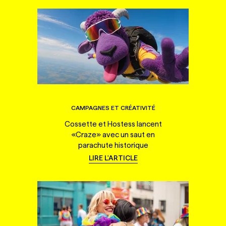
CAMPAGNES ET CRÉATIVITÉ
Cossette et Hostess lancent
«Craze» avec un saut en
parachute historique
LIRE L'ARTICLE