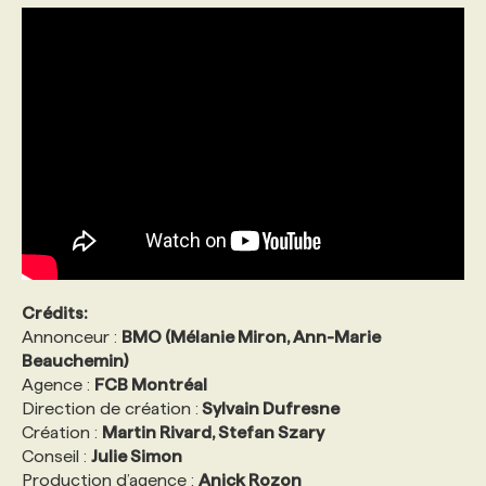
Crédits:
Annonceur :
BMO (Mélanie Miron, Ann-Marie
Beauchemin)
Agence :
FCB Montréal
Direction de création :
Sylvain Dufresne
Création :
Martin Rivard, Stefan Szary
Conseil :
Julie Simon
Production d’agence :
Anick Rozon