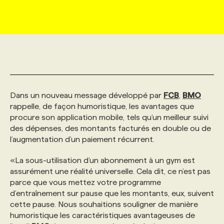
MARKETING ET COMMUNICATION
NOUVEAUX MANDATS
AFFICHEZ UN POSTE / TARIFS
CANDIDAT
BULLETIN RECRUTEMENT
NOS CONFÉRENCES
FORMATIONS
WEB & MÉDIAS SOCIAUX
VOIR LES OFFRES
AFFAIRES DE L'INDUSTRIE
CONSULTER LA CVTHÈQUE
INFOLETTRE PUBLICITÉ
FAQ
NOS FORMATIONS EN LIGNE
CHASSE DE TÊTE
MARKETING DURABLE
PROFIL CANDIDAT
INITIATIVES NUMÉRIQUES
PROFIL ENTREPRISE
ANNONCEZ AVEC NOUS
ANNONCEZ AVEC NOUS
NOS PARCOURS DE FORMATIONS
SERVICE DE CHASSE DE TÊTE
Dans un nouveau message développé par
FCB
,
BMO
rappelle, de façon humoristique, les avantages que
procure son application mobile, tels qu’un meilleur suivi
GEO/SEO
PRIX ET DISTINCTIONS
FAQ
FORMATIONS PERSONNALISÉES
NOS TARIFS
des dépenses, des montants facturés en double ou de
l’augmentation d’un paiement récurrent.
ÉVÉNEMENTIEL
TENDANCES
ANNONCEZ AVEC NOUS
NOS FORMATEUR‧RICES
NOS EXPERTISES
«La sous-utilisation d’un abonnement à un gym est
assurément une réalité universelle. Cela dit, ce n’est pas
parce que vous mettez votre programme
NOS AUTEUR‧RICES
POURQUOI CHOISIR NOS FORMATIONS
FAQ
d’entraînement sur pause que les montants, eux, suivent
cette pause. Nous souhaitions souligner de manière
humoristique les caractéristiques avantageuses de
NOS TARIFS
ANNONCEZ AVEC NOUS