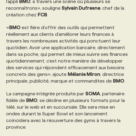
l’appli
BMO
, à travers une scène où plusieurs se
reconnaîtrons», souligne
Sylvain Dufresne
, chef de la
PROGRAMMES DE SUBVENTIONS
création chez
FCB
.
«
BMO
est fière d’offrir des outils qui permettent
FAQ
réellement aux clients d’améliorer leurs finances à
travers les nombreuses activités qui ponctuent leur
quotidien. Avoir une application bancaire, directement
ANNONCEZ AVEC NOUS
dans sa poche, qui permet de mieux suivre ses finances
quotidiennement, c’est notre manière de développer
des services qui répondent efficacement aux besoins
concrets des gens», ajoute
Mélanie Miron
, directrice
principale, publicité, marque et commandites de
BMO
.
La campagne intégrée produite par
SOMA
, partenaire
fidèle de
BMO
, se décline en plusieurs formats pour la
télé, sur le web et en succursale. Elle sera mise en
ondes durant le Super Bowl et son lancement
coïncidera avec la réouverture des gyms à travers la
province.