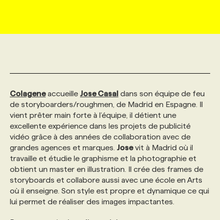
MARKETING ET COMMUNICATION
NOUVEAUX MANDATS
AFFICHEZ UN POSTE / TARIFS
CANDIDAT
BULLETIN RECRUTEMENT
NOS CONFÉRENCES
FORMATIONS
WEB & MÉDIAS SOCIAUX
VOIR LES OFFRES
AFFAIRES DE L'INDUSTRIE
CONSULTER LA CVTHÈQUE
INFOLETTRE PUBLICITÉ
FAQ
NOS FORMATIONS EN LIGNE
CHASSE DE TÊTE
MARKETING DURABLE
PROFIL CANDIDAT
INITIATIVES NUMÉRIQUES
PROFIL ENTREPRISE
ANNONCEZ AVEC NOUS
ANNONCEZ AVEC NOUS
NOS PARCOURS DE FORMATIONS
SERVICE DE CHASSE DE TÊTE
Colagene
accueille
Jose Casal
dans son équipe de feu
de storyboarders/roughmen, de Madrid en Espagne. Il
vient prêter main forte à l’équipe, il détient une
GEO/SEO
PRIX ET DISTINCTIONS
FAQ
FORMATIONS PERSONNALISÉES
NOS TARIFS
excellente expérience dans les projets de publicité
vidéo grâce à des années de collaboration avec de
grandes agences et marques.
Jose
vit à Madrid où il
ÉVÉNEMENTIEL
TENDANCES
ANNONCEZ AVEC NOUS
NOS FORMATEUR‧RICES
NOS EXPERTISES
travaille et étudie le graphisme et la photographie et
obtient un master en illustration. Il crée des frames de
storyboards et collabore aussi avec une école en Arts
NOS AUTEUR‧RICES
POURQUOI CHOISIR NOS FORMATIONS
FAQ
où il enseigne. Son style est propre et dynamique ce qui
lui permet de réaliser des images impactantes.
NOS TARIFS
ANNONCEZ AVEC NOUS