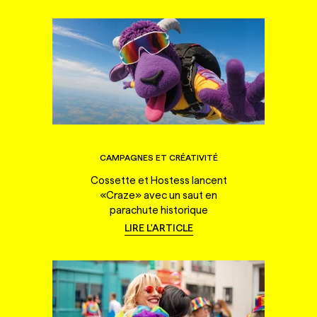
CAMPAGNES ET CRÉATIVITÉ
Cossette et Hostess lancent
«Craze» avec un saut en
parachute historique
LIRE L'ARTICLE