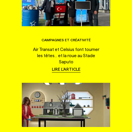
CAMPAGNES ET CRÉATIVITÉ
Air Transat et Celsius font tourner
les têtes... et la roue au Stade
Saputo
LIRE L'ARTICLE