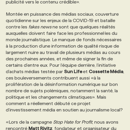
publicité vers le contenu crédible».
PROGRAMMES DE SUBVENTIONS
Montée en puissance des médias sociaux, couverture
quotidienne sur les enjeux de la COVID-19 et bataille
contre les
fakes news
ne sont que quelques réalités
FAQ
auxquelles doivent faire face les professionnel·les du
monde journalistique. Le manque de fonds nécessaires
à la production d’une information de qualité risque de
ANNONCEZ AVEC NOUS
largement nuire au travail de plusieurs médias au cours
des prochaines années, et même de signer la fin de
certains d’entre eux. Pour l’équipe derrière, l’initiative
d’achats médias testée par
Sun Life
et
Cossette Média
,
ces bouleversements contribuent aussi «à la
prolifération de la désinformation numérique sur bon
nombre de sujets polémiques, notamment la santé, la
politique et les changements climatiques». Mais
comment a réellement débuté ce projet
d’investissement média en soutien au journalisme local?
«Lors de la campagne
Stop Hate for Profit
, nous avons
rencontré
Matt Rivitz
, fondateur et organisateur du