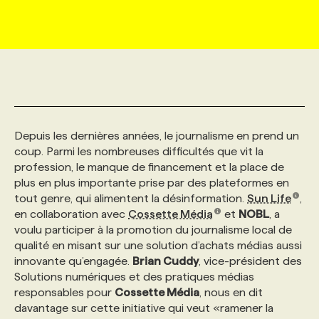
MARKETING ET COMMUNICATION
NOUVEAUX MANDATS
AFFICHEZ UN POSTE / TARIFS
CANDIDAT
BULLETIN RECRUTEMENT
NOS CONFÉRENCES
FORMATIONS
WEB & MÉDIAS SOCIAUX
VOIR LES OFFRES
AFFAIRES DE L'INDUSTRIE
CONSULTER LA CVTHÈQUE
INFOLETTRE PUBLICITÉ
FAQ
NOS FORMATIONS EN LIGNE
CHASSE DE TÊTE
MARKETING DURABLE
PROFIL CANDIDAT
INITIATIVES NUMÉRIQUES
PROFIL ENTREPRISE
ANNONCEZ AVEC NOUS
ANNONCEZ AVEC NOUS
NOS PARCOURS DE FORMATIONS
SERVICE DE CHASSE DE TÊTE
Depuis les dernières années, le journalisme en prend un
coup. Parmi les nombreuses difficultés que vit la
profession, le manque de financement et la place de
GEO/SEO
PRIX ET DISTINCTIONS
FAQ
FORMATIONS PERSONNALISÉES
NOS TARIFS
plus en plus importante prise par des plateformes en
tout genre, qui alimentent la désinformation.
Sun Life
,
en collaboration avec
Cossette Média
et
NOBL
, a
ÉVÉNEMENTIEL
TENDANCES
ANNONCEZ AVEC NOUS
NOS FORMATEUR‧RICES
NOS EXPERTISES
voulu participer à la promotion du journalisme local de
qualité en misant sur une solution d’achats médias aussi
innovante qu’engagée.
Brian Cuddy
, vice-président des
NOS AUTEUR‧RICES
POURQUOI CHOISIR NOS FORMATIONS
FAQ
Solutions numériques et des pratiques médias
responsables pour
Cossette Média
, nous en dit
davantage sur cette initiative qui veut «ramener la
NOS TARIFS
ANNONCEZ AVEC NOUS