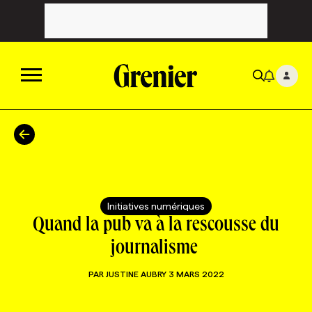
ACTUALITÉS
CATÉGORIES
MAGAZINE
Initiatives numériques
TOUTES LES CATÉGORIES
CHRONIQUES
FORFAITS ABONNEMENT
INFOLETTRES
Quand la pub va à la rescousse du
journalisme
TOUTES LES CHRONIQUES
CAMPAGNES ET CRÉATIVITÉ
VOIR TOUTES LES PARUTIONS
INFOLETTRE EN BREF
EMPLOIS
PAR
JUSTINE AUBRY
3 MARS 2022
NOUVEAU!
RESSOURCES HUMAINES
NOMINATIONS
ANNONCEZ AVEC NOUS
BULLETIN FORMATION
EMPLOYEUR
CONFÉRENCES