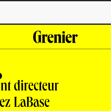
nt directeur
hez LaBase