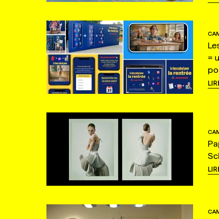
CAM
Le
= 
po
LIR
CAM
Pa
Sc
LIR
CAM