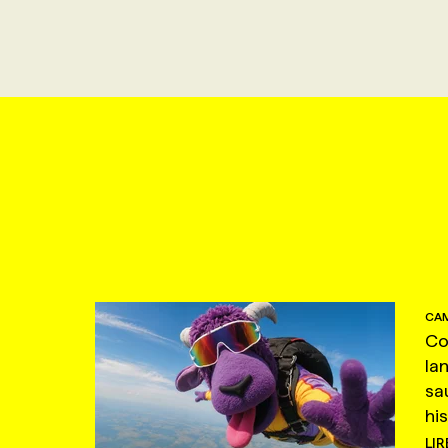
CAM
Co
la
sa
hi
LIR