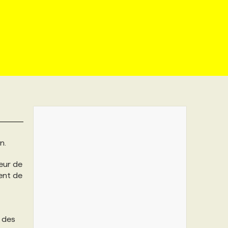
n.
teur de
ent de
s des