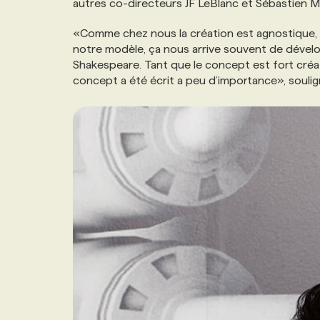
autres co-directeurs JF LeBlanc et Sébastien M
NOS TARIFS
ANNONCEZ AVEC NOUS
«Comme chez nous la création est agnostique,
notre modèle, ça nous arrive souvent de dével
PROGRAMMES DE SUBVENTIONS
Shakespeare. Tant que le concept est fort créati
concept a été écrit a peu d’importance», soulig
FAQ
ANNONCEZ AVEC NOUS