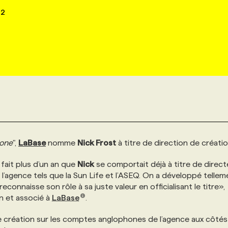
22
one
",
LaBase
nomme
Nick Frost
à titre de direction de créatio
 fait plus d’un an que
Nick
se comportait déjà à titre de direc
’agence tels que la Sun Life et l’ASEQ. On a développé tellem
reconnaisse son rôle à sa juste valeur en officialisant le titre»,
n et associé à
LaBase
.
de création sur les comptes anglophones de l’agence aux côté