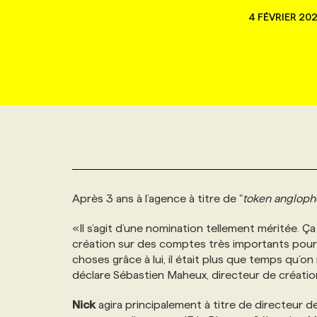
NOUVEAU!
4 FÉVRIER 20
RESSOURCES HUMAINES
NOMINATIONS
ANNONCEZ AVEC NOUS
BULLETIN FORMATION
EMPLOYEUR
CONFÉRENCES
MARKETING ET COMMUNICATION
NOUVEAUX MANDATS
AFFICHEZ UN POSTE / TARIFS
CANDIDAT
BULLETIN RECRUTEMENT
NOS CONFÉRENCES
FORMATIONS
WEB & MÉDIAS SOCIAUX
VOIR LES OFFRES
AFFAIRES DE L'INDUSTRIE
CONSULTER LA CVTHÈQUE
INFOLETTRE PUBLICITÉ
FAQ
NOS FORMATIONS EN LIGNE
CHASSE DE TÊTE
MARKETING DURABLE
PROFIL CANDIDAT
INITIATIVES NUMÉRIQUES
PROFIL ENTREPRISE
ANNONCEZ AVEC NOUS
ANNONCEZ AVEC NOUS
NOS PARCOURS DE FORMATIONS
SERVICE DE CHASSE DE TÊTE
Après 3 ans à l’agence à titre de "
token
angloph
GEO/SEO
PRIX ET DISTINCTIONS
FAQ
FORMATIONS PERSONNALISÉES
NOS TARIFS
«Il s’agit d’une nomination tellement méritée. Ça
ÉVÉNEMENTIEL
création sur des comptes très importants pour l
TENDANCES
ANNONCEZ AVEC NOUS
NOS FORMATEUR‧RICES
NOS EXPERTISES
choses grâce à lui, il était plus que temps qu’on 
déclare Sébastien Maheux, directeur de créatio
NOS AUTEUR‧RICES
POURQUOI CHOISIR NOS FORMATIONS
FAQ
Nick
agira principalement à titre de directeur 