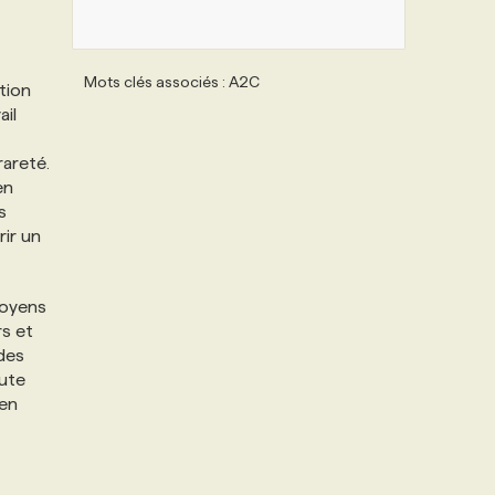
Mots clés associés : A2C
tion
ail
rareté.
en
s
rir un
moyens
s et
 des
oute
 en