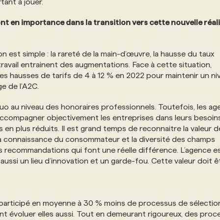
tant à jouer.
t en importance dans la transition vers cette nouvelle réali
ion est simple : la rareté de la main-d’œuvre, la hausse du taux
travail entrainent des augmentations. Face à cette situation,
s hausses de tarifs de 4 à 12 % en 2022 pour maintenir un ni
ge de l’A2C.
uo au niveau des honoraires professionnels. Toutefois, les a
 accompagner objectivement les entreprises dans leurs besoin
en plus réduits. Il est grand temps de reconnaitre la valeur d
, la connaissance du consommateur et la diversité des champs
es recommandations qui font une réelle différence. L’agence e
ussi un lieu d’innovation et un garde-fou. Cette valeur doit ê
 participé en moyenne à 30 % moins de processus de sélectio
vent évoluer elles aussi. Tout en demeurant rigoureux, des proc