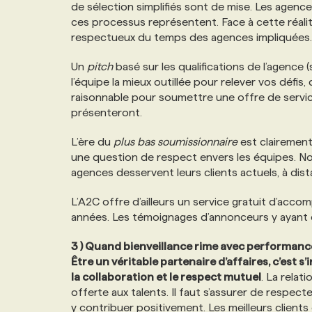
de sélection simplifiés sont de mise. Les agence
ces processus représentent. Face à cette réalité
respectueux du temps des agences impliquées.
Un
pitch
basé sur les qualifications de l’agence 
l’équipe la mieux outillée pour relever vos défis, 
raisonnable pour soumettre une offre de service.
présenteront.
L’ère du
plus bas soumissionnaire
est clairement
une question de respect envers les équipes. N
agences desservent leurs clients actuels, à dis
L’A2C offre d’ailleurs un service gratuit d’acc
années. Les témoignages d’annonceurs y ayant e
3 ) Quand bienveillance rime avec performanc
Être un véritable partenaire d’affaires, c’est s
la collaboration et le respect mutuel
. La relat
offerte aux talents. Il faut s’assurer de respect
y contribuer positivement. Les meilleurs client