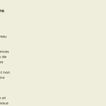
té.
veau
gences
s de
es
st non
tre
n et
essus