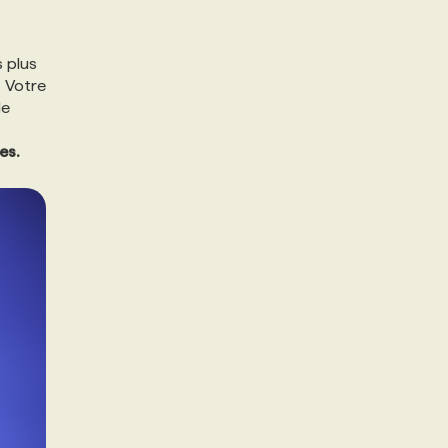
s plus
. Votre
de
es.