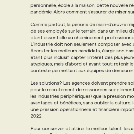
personnelle, école à la maison, cette nouvelle ré
NOS TARIFS
ANNONCEZ AVEC NOUS
pandémie. Alors comment s’assurer de miser sur 
Comme partout, la pénurie de main-d’œuvre n’ép
PROGRAMMES DE SUBVENTIONS
de ses employés sur le terrain, dans un milieu d
étant essentielle au cheminement professionnel d
L’industrie doit non seulement composer avec ce
FAQ
Recruter les meilleurs candidats, élargir son ba
étant plus inclusif, capter l’intérêt des plus je
ANNONCEZ AVEC NOUS
atypiques, mais d’abord et avant tout: retenir le 
contexte permettant aux équipes de demeurer 
Les solutions? Les agences doivent prendre soin
pour le recrutement de ressources supplémenta
les industries périphériques) que la pression mo
avantages et bénéfices, sans oublier la culture, 
une pression opérationnelle et financière impo
2022.
Pour conserver et attirer le meilleur talent, le