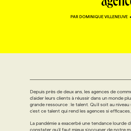
agenc
NOUVEAU!
RESSOURCES HUMAINES
NOMINATIONS
ANNONCEZ AVEC NOUS
BULLETIN FORMATION
EMPLOYEUR
CONFÉRENCES
PAR
DOMINIQUE VILLENEUVE
MARKETING ET COMMUNICATION
NOUVEAUX MANDATS
AFFICHEZ UN POSTE / TARIFS
CANDIDAT
BULLETIN RECRUTEMENT
NOS CONFÉRENCES
FORMATIONS
WEB & MÉDIAS SOCIAUX
VOIR LES OFFRES
AFFAIRES DE L'INDUSTRIE
CONSULTER LA CVTHÈQUE
INFOLETTRE PUBLICITÉ
FAQ
NOS FORMATIONS EN LIGNE
CHASSE DE TÊTE
MARKETING DURABLE
PROFIL CANDIDAT
INITIATIVES NUMÉRIQUES
PROFIL ENTREPRISE
ANNONCEZ AVEC NOUS
ANNONCEZ AVEC NOUS
NOS PARCOURS DE FORMATIONS
SERVICE DE CHASSE DE TÊTE
GEO/SEO
PRIX ET DISTINCTIONS
FAQ
FORMATIONS PERSONNALISÉES
NOS TARIFS
Depuis près de deux ans, les agences de commu
d’aider leurs clients à réussir dans un monde plus
ÉVÉNEMENTIEL
TENDANCES
ANNONCEZ AVEC NOUS
NOS FORMATEUR‧RICES
NOS EXPERTISES
grande ressource : le talent. Qu’il soit au nivea
c’est ce talent qui rend les agences si efficace
NOS AUTEUR‧RICES
POURQUOI CHOISIR NOS FORMATIONS
FAQ
La pandémie a exacerbé une tendance lourde de l’
constater qu’il faut mieux s’occuper de notre 