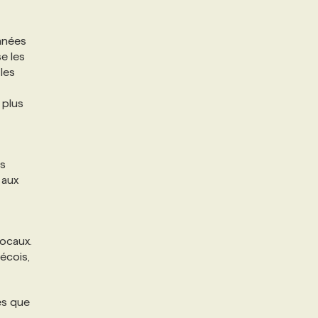
nnées
e les
les
 plus
ts
 aux
ocaux.
écois,
es que