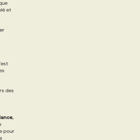
 que
blé et
er
’est
es
rs des
lance,
e
ce pour
s