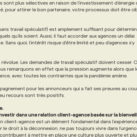
s sont plus sélectives en raison de l’investissement d’énergie
, pour attirer le bon partenaire, votre processus doit être ci
(sans travail spéculatif) est amplement suffisant pour détermin
quels qu’ils soient. Aussi, il faut accorder aux agences un délai
 Sans quoi, l’intérêt risque d’être limité et peu d’agences s’y
 révolue. Les demandes de travail spéculatif doivent cesser. C
ous remarquons en effet que la pression augmente alors que l
tance, avec toutes les contraintes que la pandémie amène.
ompagnement pour les annonceurs qui a fait ses preuves au cou
u recours sont très positifs.
e.
’investir dans une relation client-agence basée sur la bienveil
ion client-agence est un élément fondamental dans l’expérienc
er le droit à la déconnexion, ne pas toujours vivre dans l’urgen
s contribuent à mettre en place une culture plus ouverte et plu