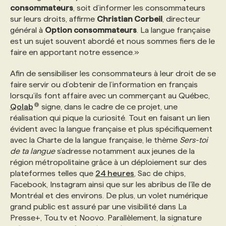
consommateurs
, soit d’informer les consommateurs
sur leurs droits, affirme
Christian Corbeil
, directeur
PROGRAMMES DE SUBVENTIONS
général à
Option consommateurs
. La langue française
est un sujet souvent abordé et nous sommes fiers de le
faire en apportant notre essence.»
FAQ
Afin de sensibiliser les consommateurs à leur droit de se
faire servir ou d’obtenir de l’information en français
ANNONCEZ AVEC NOUS
lorsqu’ils font affaire avec un commerçant au Québec,
Qolab
signe, dans le cadre de ce projet, une
réalisation qui pique la curiosité. Tout en faisant un lien
évident avec la langue française et plus spécifiquement
avec la Charte de la langue française, le thème
Sers-toi
de ta langue
s’adresse notamment aux jeunes de la
région métropolitaine grâce à un déploiement
sur des
plateformes telles que
24 heures
, Sac de chips,
Facebook, Instagram ainsi que sur les abribus de l’île de
Montréal et des environs. De plus, un volet numérique
grand public est assuré par une visibilité dans La
Presse+, Tou.tv et Noovo. Parallèlement, la signature