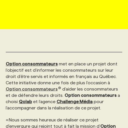
MARKETING ET COMMUNICATION
NOUVEAUX MANDATS
AFFICHEZ UN POSTE / TARIFS
CANDIDAT
BULLETIN RECRUTEMENT
NOS CONFÉRENCES
FORMATIONS
WEB & MÉDIAS SOCIAUX
VOIR LES OFFRES
AFFAIRES DE L'INDUSTRIE
CONSULTER LA CVTHÈQUE
INFOLETTRE PUBLICITÉ
FAQ
NOS FORMATIONS EN LIGNE
CHASSE DE TÊTE
MARKETING DURABLE
PROFIL CANDIDAT
INITIATIVES NUMÉRIQUES
PROFIL ENTREPRISE
ANNONCEZ AVEC NOUS
ANNONCEZ AVEC NOUS
NOS PARCOURS DE FORMATIONS
SERVICE DE CHASSE DE TÊTE
Option consommateurs
met en place un projet dont
GEO/SEO
PRIX ET DISTINCTIONS
FAQ
FORMATIONS PERSONNALISÉES
NOS TARIFS
l’objectif est d’informer les consommateurs sur leur
droit d’être servis et informés en français au Québec.
Cette initiative donne une fois de plus l’occasion à
ÉVÉNEMENTIEL
TENDANCES
ANNONCEZ AVEC NOUS
NOS FORMATEUR‧RICES
NOS EXPERTISES
Option consommateurs
d’aider les consommateurs
et de défendre leurs droits.
Option consommateurs
a
choisi
Qolab
et l’agence
Challenge Média
pour
NOS AUTEUR‧RICES
POURQUOI CHOISIR NOS FORMATIONS
FAQ
l’accompagner dans la réalisation de ce projet.
«Nous sommes heureux de réaliser ce projet
NOS TARIFS
ANNONCEZ AVEC NOUS
d'envergure qui rejoint tout à fait la mission d’
Option