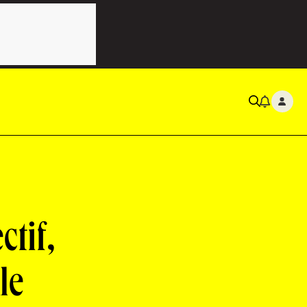
ctif,
le