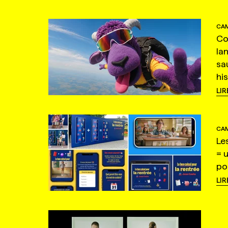
CAM
Co
la
sa
hi
LIR
CAM
Le
= 
po
LIR