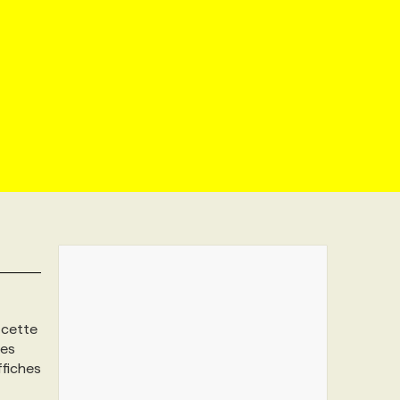
 cette
les
ffiches