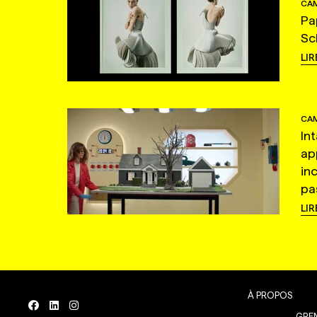
CAM
Pa
Sc
LIR
CAM
In
ap
in
pas
LIR
À PROPOS
GREN