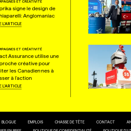
PAGNES ET CRÉATIVITÉ
prika signe le design de
hiaparelli: Anglomaniac
E L'ARTICLE
PAGNES ET CRÉATIVITÉ
tact Assurance utilise une
proche créative pour
citer les Canadien·nes à
ser à l'action
E L'ARTICLE
BLOGUE
EMPLOIS
CHASSE DE TÊTE
CONTACT
A
IER EN BREF
POLITIQUE DE CONFIDENTIALITÉ
POLITIQUE D’U