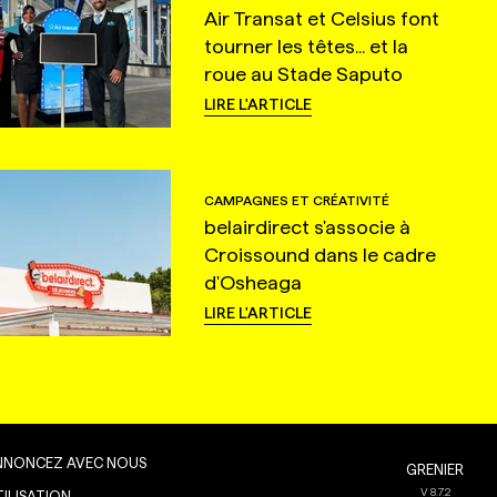
Air Transat et Celsius font
tourner les têtes... et la
roue au Stade Saputo
LIRE L'ARTICLE
CAMPAGNES ET CRÉATIVITÉ
belairdirect s'associe à
Croissound dans le cadre
d'Osheaga
LIRE L'ARTICLE
NNONCEZ AVEC NOUS
GRENIER
V
8.7.2
TILISATION