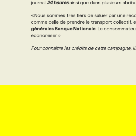
journal
24 heures
ainsi que dans plusieurs abribu
NOS TARIFS
ANNONCEZ AVEC NOUS
«Nous sommes très fiers de saluer par une ré
comme celle de prendre le transport collectif, 
PROGRAMMES DE SUBVENTIONS
générales Banque Nationale
. Le consommateur
économiser.»
FAQ
Pour connaître les crédits de cette campagne, li
ANNONCEZ AVEC NOUS