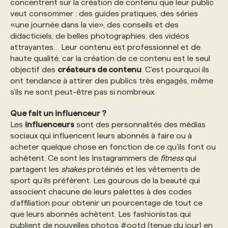
concentrent sur la création de contenu que leur public
veut consommer : des guides pratiques, des séries
PROGRAMMES DE SUBVENTIONS
«une journée dans la vie», des conseils et des
didacticiels, de belles photographies, des vidéos
attrayantes… Leur contenu est professionnel et de
FAQ
haute qualité, car la création de ce contenu est le seul
objectif des
créateurs de contenu
. C’est pourquoi ils
ont tendance à attirer des publics très engagés, même
ANNONCEZ AVEC NOUS
s’ils ne sont peut-être pas si nombreux.
Que fait un influenceur ?
Les
influenceurs
sont des personnalités des médias
sociaux qui influencent leurs abonnés à faire ou à
acheter quelque chose en fonction de ce qu’ils font ou
achètent. Ce sont les Instagrammers de
fitness
qui
partagent les
shakes
protéinés et les vêtements de
sport qu’ils préfèrent. Les gourous de la beauté qui
associent chacune de leurs palettes à des codes
d’affiliation pour obtenir un pourcentage de tout ce
que leurs abonnés achètent. Les fashionistas qui
publient de nouvelles photos #ootd (tenue du jour) en