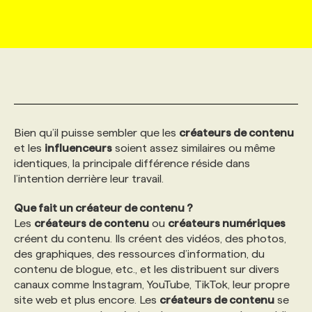
MARKETING ET COMMUNICATION
NOUVEAUX MANDATS
AFFICHEZ UN POSTE / TARIFS
CANDIDAT
BULLETIN RECRUTEMENT
NOS CONFÉRENCES
FORMATIONS
WEB & MÉDIAS SOCIAUX
VOIR LES OFFRES
AFFAIRES DE L'INDUSTRIE
CONSULTER LA CVTHÈQUE
INFOLETTRE PUBLICITÉ
FAQ
NOS FORMATIONS EN LIGNE
CHASSE DE TÊTE
MARKETING DURABLE
PROFIL CANDIDAT
INITIATIVES NUMÉRIQUES
PROFIL ENTREPRISE
ANNONCEZ AVEC NOUS
ANNONCEZ AVEC NOUS
NOS PARCOURS DE FORMATIONS
SERVICE DE CHASSE DE TÊTE
Bien qu’il puisse sembler que les
créateurs de contenu
et les
influenceurs
soient assez similaires ou même
identiques, la principale différence réside dans
GEO/SEO
PRIX ET DISTINCTIONS
FAQ
FORMATIONS PERSONNALISÉES
NOS TARIFS
l’intention derrière leur travail.
Que fait un créateur de contenu ?
ÉVÉNEMENTIEL
TENDANCES
ANNONCEZ AVEC NOUS
NOS FORMATEUR‧RICES
NOS EXPERTISES
Les
créateurs de contenu
ou
créateurs numériques
créent du contenu. Ils créent des vidéos, des photos,
des graphiques, des ressources d’information, du
NOS AUTEUR‧RICES
POURQUOI CHOISIR NOS FORMATIONS
FAQ
contenu de blogue, etc., et les distribuent sur divers
canaux comme Instagram, YouTube, TikTok, leur propre
site web et plus encore. Les
créateurs de contenu
se
NOS TARIFS
ANNONCEZ AVEC NOUS