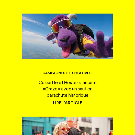
CAMPAGNES ET CRÉATIVITÉ
Cossette et Hostess lancent
«Craze» avec un saut en
parachute historique
LIRE L'ARTICLE