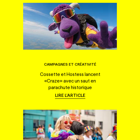
CAMPAGNES ET CRÉATIVITÉ
Cossette et Hostess lancent
«Craze» avec un saut en
parachute historique
LIRE L'ARTICLE