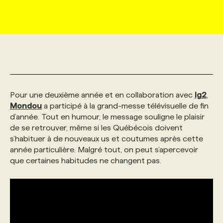
MARKETING ET COMMUNICATION
NOUVEAUX MANDATS
AFFICHEZ UN POSTE / TARIFS
CANDIDAT
BULLETIN RECRUTEMENT
NOS CONFÉRENCES
FORMATIONS
WEB & MÉDIAS SOCIAUX
VOIR LES OFFRES
AFFAIRES DE L'INDUSTRIE
CONSULTER LA CVTHÈQUE
INFOLETTRE PUBLICITÉ
FAQ
NOS FORMATIONS EN LIGNE
CHASSE DE TÊTE
MARKETING DURABLE
PROFIL CANDIDAT
INITIATIVES NUMÉRIQUES
PROFIL ENTREPRISE
ANNONCEZ AVEC NOUS
ANNONCEZ AVEC NOUS
NOS PARCOURS DE FORMATIONS
SERVICE DE CHASSE DE TÊTE
Pour une deuxième année et en collaboration avec
lg2
,
Mondou
a participé à la grand-messe télévisuelle de fin
d’année. Tout en humour, le message souligne le plaisir
GEO/SEO
PRIX ET DISTINCTIONS
FAQ
FORMATIONS PERSONNALISÉES
NOS TARIFS
de se retrouver, même si les Québécois doivent
s’habituer à de nouveaux us et coutumes après cette
année particulière. Malgré tout, on peut s’apercevoir
ÉVÉNEMENTIEL
TENDANCES
ANNONCEZ AVEC NOUS
NOS FORMATEUR‧RICES
NOS EXPERTISES
que certaines habitudes ne changent pas.
NOS AUTEUR‧RICES
POURQUOI CHOISIR NOS FORMATIONS
FAQ
NOS TARIFS
ANNONCEZ AVEC NOUS