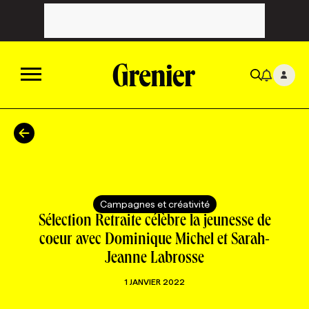
ACTUALITÉS
CATÉGORIES
MAGAZINE
Campagnes et créativité
TOUTES LES CATÉGORIES
CHRONIQUES
FORFAITS ABONNEMENT
INFOLETTRES
Sélection Retraite célèbre la jeunesse de
coeur avec Dominique Michel et Sarah-
Jeanne Labrosse
TOUTES LES CHRONIQUES
CAMPAGNES ET CRÉATIVITÉ
VOIR TOUTES LES PARUTIONS
INFOLETTRE EN BREF
EMPLOIS
1 JANVIER 2022
NOUVEAU!
RESSOURCES HUMAINES
NOMINATIONS
ANNONCEZ AVEC NOUS
BULLETIN FORMATION
EMPLOYEUR
CONFÉRENCES