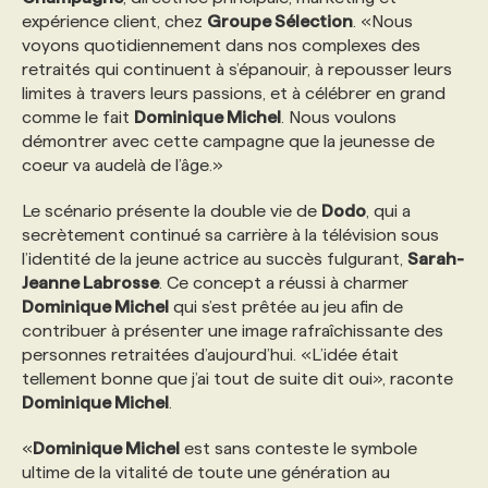
expérience client, chez
Groupe Sélection
. «Nous
voyons quotidiennement dans nos complexes des
PROGRAMMES DE SUBVENTIONS
retraités qui continuent à s’épanouir, à repousser leurs
limites à travers leurs passions, et à célébrer en grand
comme le fait
Dominique Michel
. Nous voulons
FAQ
démontrer avec cette campagne que la jeunesse de
coeur va audelà de l’âge.»
ANNONCEZ AVEC NOUS
Le scénario présente la double vie de
Dodo
, qui a
secrètement continué sa carrière à la télévision sous
l’identité de la jeune actrice au succès fulgurant,
Sarah-
Jeanne Labrosse
. Ce concept a réussi à charmer
Dominique Michel
qui s’est prêtée au jeu afin de
contribuer à présenter une image rafraîchissante des
personnes retraitées d’aujourd’hui. «L’idée était
tellement bonne que j’ai tout de suite dit oui», raconte
Dominique Michel
.
«
Dominique Michel
est sans conteste le symbole
ultime de la vitalité de toute une génération au