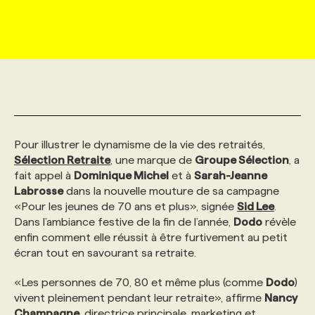
MARKETING ET COMMUNICATION
NOUVEAUX MANDATS
AFFICHEZ UN POSTE / TARIFS
CANDIDAT
BULLETIN RECRUTEMENT
NOS CONFÉRENCES
FORMATIONS
WEB & MÉDIAS SOCIAUX
VOIR LES OFFRES
AFFAIRES DE L'INDUSTRIE
CONSULTER LA CVTHÈQUE
INFOLETTRE PUBLICITÉ
FAQ
NOS FORMATIONS EN LIGNE
CHASSE DE TÊTE
MARKETING DURABLE
PROFIL CANDIDAT
INITIATIVES NUMÉRIQUES
PROFIL ENTREPRISE
ANNONCEZ AVEC NOUS
ANNONCEZ AVEC NOUS
NOS PARCOURS DE FORMATIONS
SERVICE DE CHASSE DE TÊTE
Pour illustrer le dynamisme de la vie des retraités,
Sélection Retraite
, une marque de
Groupe Sélection
, a
GEO/SEO
PRIX ET DISTINCTIONS
FAQ
FORMATIONS PERSONNALISÉES
NOS TARIFS
fait appel à
Dominique Michel
et à
Sarah-Jeanne
Labrosse
dans la nouvelle mouture de sa campagne
«Pour les jeunes de 70 ans et plus», signée
Sid Lee
.
ÉVÉNEMENTIEL
TENDANCES
ANNONCEZ AVEC NOUS
NOS FORMATEUR‧RICES
NOS EXPERTISES
Dans l’ambiance festive de la fin de l’année,
Dodo
révèle
enfin comment elle réussit à être furtivement au petit
écran tout en savourant sa retraite.
NOS AUTEUR‧RICES
POURQUOI CHOISIR NOS FORMATIONS
FAQ
«Les personnes de 70, 80 et même plus (comme
Dodo
)
vivent pleinement pendant leur retraite», affirme
Nancy
NOS TARIFS
ANNONCEZ AVEC NOUS
Champagne
, directrice principale, marketing et