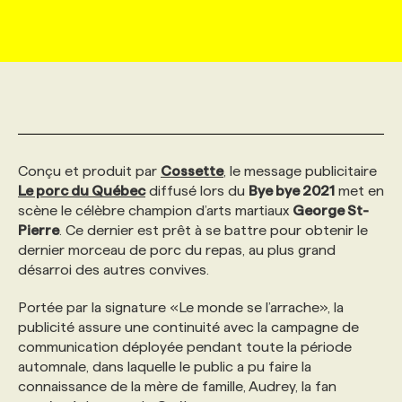
MARKETING ET COMMUNICATION
NOUVEAUX MANDATS
AFFICHEZ UN POSTE / TARIFS
CANDIDAT
BULLETIN RECRUTEMENT
NOS CONFÉRENCES
FORMATIONS
WEB & MÉDIAS SOCIAUX
VOIR LES OFFRES
AFFAIRES DE L'INDUSTRIE
CONSULTER LA CVTHÈQUE
INFOLETTRE PUBLICITÉ
FAQ
NOS FORMATIONS EN LIGNE
CHASSE DE TÊTE
MARKETING DURABLE
PROFIL CANDIDAT
INITIATIVES NUMÉRIQUES
PROFIL ENTREPRISE
ANNONCEZ AVEC NOUS
ANNONCEZ AVEC NOUS
NOS PARCOURS DE FORMATIONS
SERVICE DE CHASSE DE TÊTE
Conçu et produit par
Cossette
, le message publicitaire
Le porc du Québec
diffusé lors du
Bye bye 2021
met en
scène le célèbre champion d’arts martiaux
George St-
GEO/SEO
PRIX ET DISTINCTIONS
FAQ
FORMATIONS PERSONNALISÉES
NOS TARIFS
Pierre
. Ce dernier est prêt à se battre pour obtenir le
dernier morceau de porc du repas, au plus grand
désarroi des autres convives.
ÉVÉNEMENTIEL
TENDANCES
ANNONCEZ AVEC NOUS
NOS FORMATEUR‧RICES
NOS EXPERTISES
Portée par la signature «Le monde se l’arrache», la
publicité assure une continuité avec la campagne de
NOS AUTEUR‧RICES
POURQUOI CHOISIR NOS FORMATIONS
FAQ
communication déployée pendant toute la période
automnale, dans laquelle le public a pu faire la
connaissance de la mère de famille, Audrey, la fan
NOS TARIFS
ANNONCEZ AVEC NOUS