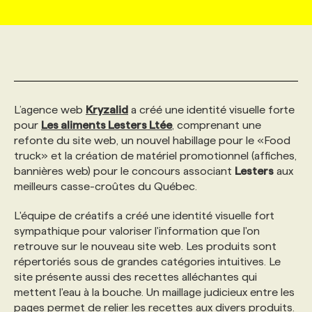
MARKETING ET COMMUNICATION
NOUVEAUX MANDATS
AFFICHEZ UN POSTE / TARIFS
CANDIDAT
BULLETIN RECRUTEMENT
NOS CONFÉRENCES
FORMATIONS
WEB & MÉDIAS SOCIAUX
VOIR LES OFFRES
AFFAIRES DE L'INDUSTRIE
CONSULTER LA CVTHÈQUE
INFOLETTRE PUBLICITÉ
FAQ
NOS FORMATIONS EN LIGNE
CHASSE DE TÊTE
L’agence web
Kryzalid
a créé une identité visuelle forte
MARKETING DURABLE
PROFIL CANDIDAT
pour
Les aliments Lesters
INITIATIVES NUMÉRIQUES
PROFIL ENTREPRISE
Ltée
, comprenant une
ANNONCEZ AVEC NOUS
ANNONCEZ AVEC NOUS
NOS PARCOURS DE FORMATIONS
SERVICE DE CHASSE DE TÊTE
refonte du site web, un nouvel habillage pour le «Food
truck» et la création de matériel promotionnel (affiches,
GEO/SEO
PRIX ET DISTINCTIONS
FAQ
FORMATIONS PERSONNALISÉES
NOS TARIFS
bannières web) pour le concours associant
Lesters
aux
meilleurs casse-croûtes du Québec.
ÉVÉNEMENTIEL
TENDANCES
ANNONCEZ AVEC NOUS
NOS FORMATEUR‧RICES
NOS EXPERTISES
L'équipe de créatifs a créé une identité visuelle fort
sympathique pour valoriser l'information que l'on
retrouve sur le nouveau site web. Les produits sont
NOS AUTEUR‧RICES
POURQUOI CHOISIR NOS FORMATIONS
FAQ
répertoriés sous de grandes catégories intuitives. Le
site présente aussi des recettes alléchantes qui
mettent l'eau à la bouche. Un maillage judicieux entre les
NOS TARIFS
ANNONCEZ AVEC NOUS
pages permet de relier les recettes aux divers produits.