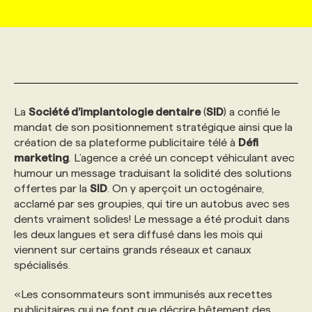
MARKETING ET COMMUNICATION
NOUVEAUX MANDATS
AFFICHEZ UN POSTE / TARIFS
CANDIDAT
BULLETIN RECRUTEMENT
NOS CONFÉRENCES
FORMATIONS
WEB & MÉDIAS SOCIAUX
VOIR LES OFFRES
AFFAIRES DE L'INDUSTRIE
CONSULTER LA CVTHÈQUE
INFOLETTRE PUBLICITÉ
FAQ
NOS FORMATIONS EN LIGNE
CHASSE DE TÊTE
La
Société d’implantologie dentaire
(
SID
) a confié le
MARKETING DURABLE
PROFIL CANDIDAT
INITIATIVES NUMÉRIQUES
PROFIL ENTREPRISE
ANNONCEZ AVEC NOUS
ANNONCEZ AVEC NOUS
NOS PARCOURS DE FORMATIONS
SERVICE DE CHASSE DE TÊTE
mandat de son positionnement stratégique ainsi que la
création de sa plateforme publicitaire télé à
Défi
marketing
. L’agence a créé un concept véhiculant avec
GEO/SEO
PRIX ET DISTINCTIONS
FAQ
FORMATIONS PERSONNALISÉES
NOS TARIFS
humour un message traduisant la solidité des solutions
offertes par la
SID
. On y aperçoit un octogénaire,
acclamé par ses groupies, qui tire un autobus avec ses
ÉVÉNEMENTIEL
TENDANCES
ANNONCEZ AVEC NOUS
NOS FORMATEUR‧RICES
NOS EXPERTISES
dents vraiment solides! Le message a été produit dans
les deux langues et sera diffusé dans les mois qui
viennent sur certains grands réseaux et canaux
NOS AUTEUR‧RICES
POURQUOI CHOISIR NOS FORMATIONS
FAQ
spécialisés.
«Les consommateurs sont immunisés aux recettes
NOS TARIFS
ANNONCEZ AVEC NOUS
publicitaires qui ne font que décrire bêtement des