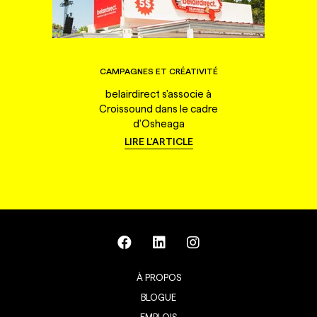
CAMPAGNES ET CRÉATIVITÉ
belairdirect s'associe à
Croissound dans le cadre
d'Osheaga
LIRE L'ARTICLE
À PROPOS
BLOGUE
EMPLOIS