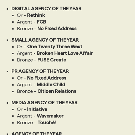
DIGITAL AGENCY OF THE YEAR
PROGRAMMES DE SUBVENTIONS
Or -
Rethink
Argent -
FCB
Bronze -
No Fixed Address
FAQ
SMALL AGENCY OF THE YEAR
Or -
One Twenty Three West
ANNONCEZ AVEC NOUS
Argent -
Broken Heart Love Affair
Bronze -
FUSE Create
PR AGENCY OF THE YEAR
Or -
No Fixed Address
Argent -
Middle Child
Bronze -
Citizen Relations
MEDIA AGENCY OF THE YEAR
Or -
Initiative
Argent -
Wavemaker
Bronze -
Touché!
AGENCY OF THE YEAR