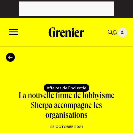
ACTUALITÉS
CATÉGORIES
MAGAZINE
Affaires de l'industrie
TOUTES LES CATÉGORIES
CHRONIQUES
FORFAITS ABONNEMENT
INFOLETTRES
La nouvelle firme de lobbyisme
Sherpa accompagne les
TOUTES LES CHRONIQUES
CAMPAGNES ET CRÉATIVITÉ
VOIR TOUTES LES PARUTIONS
INFOLETTRE EN BREF
EMPLOIS
organisations
25 OCTOBRE 2021
NOUVEAU!
RESSOURCES HUMAINES
NOMINATIONS
ANNONCEZ AVEC NOUS
BULLETIN FORMATION
EMPLOYEUR
CONFÉRENCES