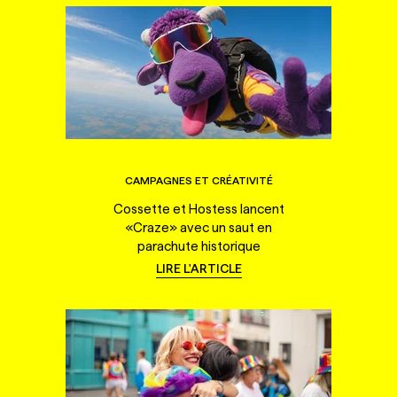
CAMPAGNES ET CRÉATIVITÉ
Cossette et Hostess lancent
«Craze» avec un saut en
parachute historique
LIRE L'ARTICLE