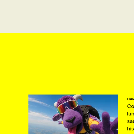
CAM
Co
la
sa
hi