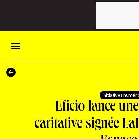
ACTUALITÉS
CATÉGORIES
MAGAZINE
Initiatives numér
Eficio lance u
TOUTES LES CATÉGORIES
CHRONIQUES
FORFAITS ABONNEMENT
INFOLETTRES
caritative signée La
TOUTES LES CHRONIQUES
CAMPAGNES ET CRÉATIVITÉ
VOIR TOUTES LES PARUTIONS
INFOLETTRE EN BREF
EMPLOIS