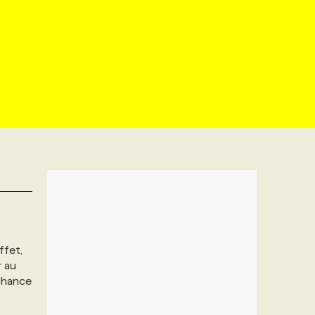
ffet,
r au
chance