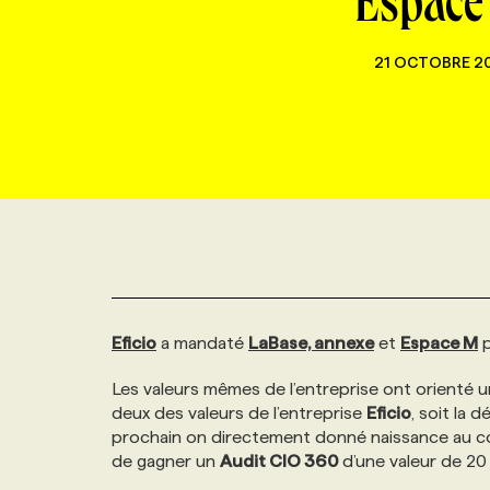
Espace
NOUVEAU!
RESSOURCES HUMAINES
NOMINATIONS
ANNONCEZ AVEC NOUS
BULLETIN FORMATION
EMPLOYEUR
CONFÉRENCES
21 OCTOBRE 2
MARKETING ET COMMUNICATION
NOUVEAUX MANDATS
AFFICHEZ UN POSTE / TARIFS
CANDIDAT
BULLETIN RECRUTEMENT
NOS CONFÉRENCES
FORMATIONS
WEB & MÉDIAS SOCIAUX
VOIR LES OFFRES
AFFAIRES DE L'INDUSTRIE
CONSULTER LA CVTHÈQUE
INFOLETTRE PUBLICITÉ
FAQ
NOS FORMATIONS EN LIGNE
CHASSE DE TÊTE
MARKETING DURABLE
PROFIL CANDIDAT
INITIATIVES NUMÉRIQUES
PROFIL ENTREPRISE
ANNONCEZ AVEC NOUS
ANNONCEZ AVEC NOUS
NOS PARCOURS DE FORMATIONS
SERVICE DE CHASSE DE TÊTE
GEO/SEO
PRIX ET DISTINCTIONS
FAQ
FORMATIONS PERSONNALISÉES
NOS TARIFS
Eficio
a mandaté
LaBase, annexe
et
Espace M
p
ÉVÉNEMENTIEL
TENDANCES
ANNONCEZ AVEC NOUS
NOS FORMATEUR‧RICES
NOS EXPERTISES
Les valeurs mêmes de l’entreprise ont orienté un
deux des valeurs de l’entreprise
Eficio
, soit la
prochain on directement donné naissance au co
NOS AUTEUR‧RICES
POURQUOI CHOISIR NOS FORMATIONS
FAQ
de gagner un
Audit CIO 360
d’une valeur de 20