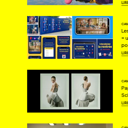
LIR
CAM
Le
= 
po
LIR
CAM
Pa
Sc
LIR
CAM