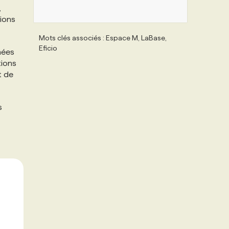
,
tions
Mots clés associés : Espace M, LaBase,
Eficio
nées
tions
t de
s