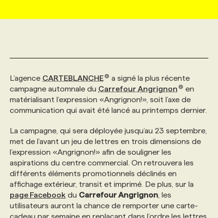
MARKETING ET COMMUNICATION
NOUVEAUX MANDATS
AFFICHEZ UN POSTE / TARIFS
CANDIDAT
BULLETIN RECRUTEMENT
NOS CONFÉRENCES
FORMATIONS
WEB & MÉDIAS SOCIAUX
VOIR LES OFFRES
AFFAIRES DE L'INDUSTRIE
CONSULTER LA CVTHÈQUE
INFOLETTRE PUBLICITÉ
FAQ
NOS FORMATIONS EN LIGNE
CHASSE DE TÊTE
L’agence
CARTEBLANCHE
a signé la plus récente
MARKETING DURABLE
PROFIL CANDIDAT
INITIATIVES NUMÉRIQUES
PROFIL ENTREPRISE
ANNONCEZ AVEC NOUS
ANNONCEZ AVEC NOUS
NOS PARCOURS DE FORMATIONS
SERVICE DE CHASSE DE TÊTE
campagne automnale du
Carrefour Angrignon
en
matérialisant l’expression «Angrignon!», soit l’axe de
communication qui avait été lancé au printemps dernier.
GEO/SEO
PRIX ET DISTINCTIONS
FAQ
FORMATIONS PERSONNALISÉES
NOS TARIFS
La campagne, qui sera déployée jusqu’au 23 septembre,
met de l’avant un jeu de lettres en trois dimensions de
ÉVÉNEMENTIEL
TENDANCES
ANNONCEZ AVEC NOUS
NOS FORMATEUR‧RICES
NOS EXPERTISES
l’expression «Angrignon!» afin de souligner les
aspirations du centre commercial. On retrouvera les
différents éléments promotionnels déclinés en
NOS AUTEUR‧RICES
POURQUOI CHOISIR NOS FORMATIONS
FAQ
affichage extérieur, transit et imprimé. De plus, sur la
page Facebook
du
Carrefour Angrignon
, les
utilisateurs auront la chance de remporter une carte-
NOS TARIFS
ANNONCEZ AVEC NOUS
cadeau par semaine en replaçant dans l’ordre les lettres