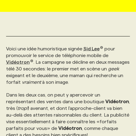
MARKETING ET COMMUNICATION
NOUVEAUX MANDATS
AFFICHEZ UN POSTE / TARIFS
CANDIDAT
BULLETIN RECRUTEMENT
NOS CONFÉRENCES
FORMATIONS
WEB & MÉDIAS SOCIAUX
VOIR LES OFFRES
AFFAIRES DE L'INDUSTRIE
CONSULTER LA CVTHÈQUE
INFOLETTRE PUBLICITÉ
FAQ
NOS FORMATIONS EN LIGNE
CHASSE DE TÊTE
Voici une idée humoristique signée
Sid Lee
pour
MARKETING DURABLE
PROFIL CANDIDAT
INITIATIVES NUMÉRIQUES
PROFIL ENTREPRISE
ANNONCEZ AVEC NOUS
ANNONCEZ AVEC NOUS
NOS PARCOURS DE FORMATIONS
SERVICE DE CHASSE DE TÊTE
promouvoir le service de téléphonie mobile de
Vidéotron
. La campagne se décline en deux messages
télé 30 secondes: le premier met en scène un
geek
GEO/SEO
PRIX ET DISTINCTIONS
FAQ
FORMATIONS PERSONNALISÉES
NOS TARIFS
exigeant et le deuxième, une maman qui recherche un
forfait
vraiment
à son image.
ÉVÉNEMENTIEL
TENDANCES
ANNONCEZ AVEC NOUS
NOS FORMATEUR‧RICES
NOS EXPERTISES
Dans les deux cas, on peut y apercevoir un
représentant des ventes dans une boutique
Vidéotron
,
très (
trop!
) avenant, et dont l'approche-client va bien
NOS AUTEUR‧RICES
POURQUOI CHOISIR NOS FORMATIONS
FAQ
au-delà des attentes raisonnables du client. La publicité
vise essentiellement à faire connaître les «forfaits
parfaits pour vous» de
Vidéotron
, comme chaque
NOS TARIFS
ANNONCEZ AVEC NOUS
client a des besoins bien spécifiques!