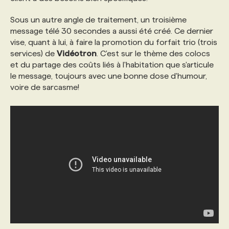
Sous un autre angle de traitement, un troisième
PROGRAMMES DE SUBVENTIONS
message télé 30 secondes a aussi été créé. Ce dernier
vise, quant à lui, à faire la promotion du forfait trio (trois
services) de
Vidéotron
. C'est sur le thème des colocs
FAQ
et du partage des coûts liés à l'habitation que s'articule
le message, toujours avec une bonne dose d'humour,
voire de sarcasme!
ANNONCEZ AVEC NOUS