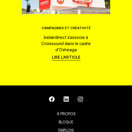
CAMPAGNES ET CRÉATIVITÉ
belairdirect s'associe à
Croissound dans le cadre
d'Osheaga
LIRE L'ARTICLE
À PROPOS
BLOGUE
EMPLOIS