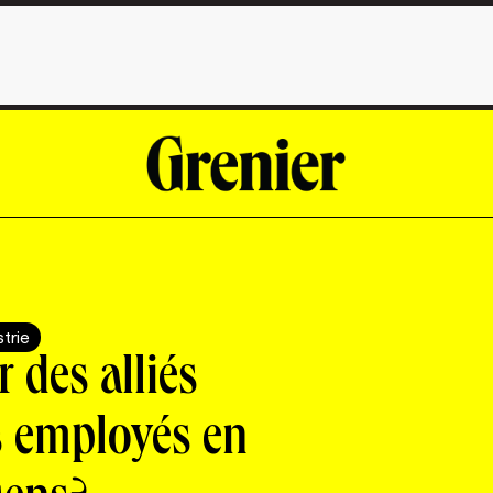
strie
 des alliés
s employés en