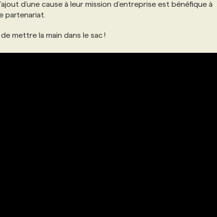
l’ajout d’une cause à leur mission d’entreprise est bénéfique à
e partenariat.
e mettre la main dans le sac !