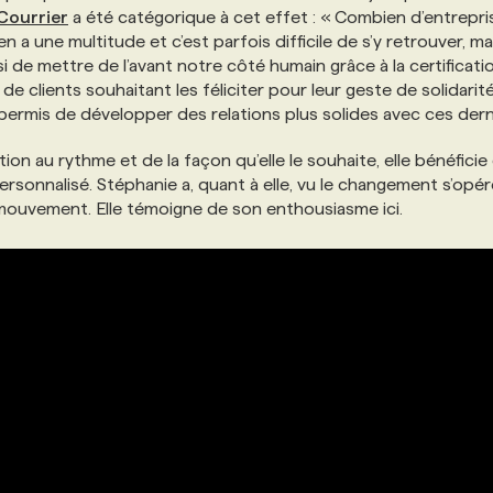
Courrier
a été catégorique à cet effet : « Combien d’entrepri
n a une multitude et c’est parfois difficile de s’y retrouver, ma
i de mettre de l’avant notre côté humain grâce à la certificatio
 de clients souhaitant les féliciter pour leur geste de solidarit
 permis de développer des relations plus solides avec ces dern
ion au rythme et de la façon qu’elle le souhaite, elle bénéficie
personnalisé. Stéphanie a, quant à elle, vu le changement s’opér
u mouvement. Elle témoigne de son enthousiasme ici.