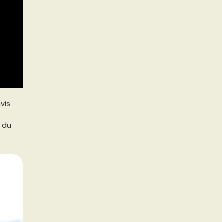
vis
e du