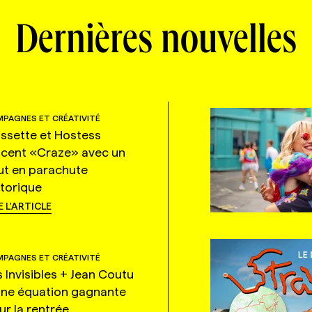
Dernières nouvelles
PAGNES ET CRÉATIVITÉ
ssette et Hostess
ncent «Craze» avec un
ut en parachute
storique
E L'ARTICLE
PAGNES ET CRÉATIVITÉ
s Invisibles + Jean Coutu
une équation gagnante
ur la rentrée