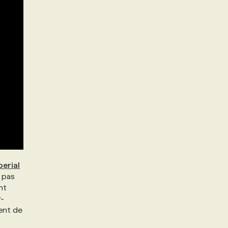
perial
 pas
nt
r-
ent de