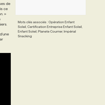
ses de
is ce
n. »
é
Mots clés associés : Opération Enfant
iers.
Soleil, Certification Entreprise Enfant Soleil,
Enfant Soleil, Planete Courrier, Impérial
 d’une
Snacking
er