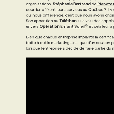
organisations.
Stéphanie Bertrand
de
Planète 
NOS TARIFS
ANNONCEZ AVEC NOUS
courrier offrent leurs services au Québec ? Il y e
qui nous différencie, c’est que nous avons chois
Son apparition au
Téléthon
lui a valu des appels
PROGRAMMES DE SUBVENTIONS
envers
Opération
Enfant Soleil
et cela leur a
Bien que chaque entreprise implante la certificat
FAQ
boîte à outils marketing ainsi que d’un soutien 
lorsque l’entreprise a décidé de faire partie d
ANNONCEZ AVEC NOUS