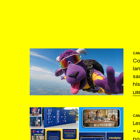
CAM
Co
la
sa
hi
LIR
CAM
Le
= 
po