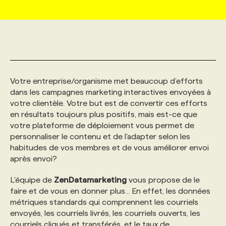
MARKETING ET COMMUNICATION
NOUVEAUX MANDATS
AFFICHEZ UN POSTE / TARIFS
CANDIDAT
BULLETIN RECRUTEMENT
NOS CONFÉRENCES
FORMATIONS
WEB & MÉDIAS SOCIAUX
VOIR LES OFFRES
AFFAIRES DE L'INDUSTRIE
CONSULTER LA CVTHÈQUE
INFOLETTRE PUBLICITÉ
FAQ
NOS FORMATIONS EN LIGNE
CHASSE DE TÊTE
Votre entreprise/organisme met beaucoup d’efforts
MARKETING DURABLE
PROFIL CANDIDAT
INITIATIVES NUMÉRIQUES
PROFIL ENTREPRISE
ANNONCEZ AVEC NOUS
ANNONCEZ AVEC NOUS
NOS PARCOURS DE FORMATIONS
SERVICE DE CHASSE DE TÊTE
dans les campagnes marketing interactives envoyées à
votre clientèle. Votre but est de convertir ces efforts
en résultats toujours plus positifs, mais est-ce que
GEO/SEO
PRIX ET DISTINCTIONS
FAQ
FORMATIONS PERSONNALISÉES
NOS TARIFS
votre plateforme de déploiement vous permet de
personnaliser le contenu et de l'adapter selon les
habitudes de vos membres et de vous améliorer envoi
ÉVÉNEMENTIEL
TENDANCES
ANNONCEZ AVEC NOUS
NOS FORMATEUR‧RICES
NOS EXPERTISES
après envoi?
L'équipe de
ZenDatamarketing
vous propose de le
NOS AUTEUR‧RICES
POURQUOI CHOISIR NOS FORMATIONS
FAQ
faire et de vous en donner plus... En effet, les données
métriques standards qui comprennent les courriels
envoyés, les courriels livrés, les courriels ouverts, les
NOS TARIFS
ANNONCEZ AVEC NOUS
courriels cliqués et transférés, et le taux de