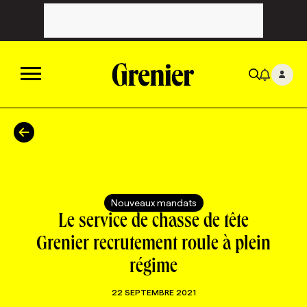
ACTUALITÉS
CATÉGORIES
MAGAZINE
Nouveaux mandats
TOUTES LES CATÉGORIES
CHRONIQUES
FORFAITS ABONNEMENT
INFOLETTRES
Le service de chasse de tête
Grenier recrutement roule à plein
TOUTES LES CHRONIQUES
CAMPAGNES ET CRÉATIVITÉ
VOIR TOUTES LES PARUTIONS
INFOLETTRE EN BREF
EMPLOIS
régime
22 SEPTEMBRE 2021
NOUVEAU!
RESSOURCES HUMAINES
NOMINATIONS
ANNONCEZ AVEC NOUS
BULLETIN FORMATION
EMPLOYEUR
CONFÉRENCES