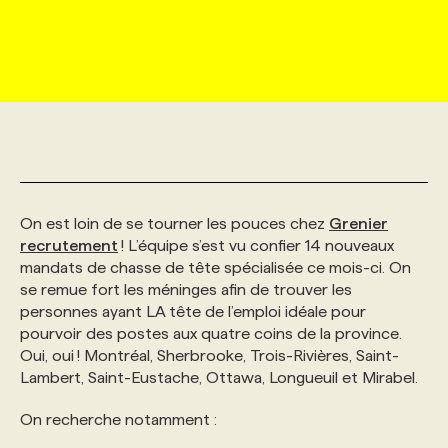
MARKETING ET COMMUNICATION
NOUVEAUX MANDATS
AFFICHEZ UN POSTE / TARIFS
CANDIDAT
BULLETIN RECRUTEMENT
NOS CONFÉRENCES
FORMATIONS
WEB & MÉDIAS SOCIAUX
VOIR LES OFFRES
AFFAIRES DE L'INDUSTRIE
CONSULTER LA CVTHÈQUE
INFOLETTRE PUBLICITÉ
FAQ
NOS FORMATIONS EN LIGNE
CHASSE DE TÊTE
MARKETING DURABLE
PROFIL CANDIDAT
INITIATIVES NUMÉRIQUES
PROFIL ENTREPRISE
ANNONCEZ AVEC NOUS
ANNONCEZ AVEC NOUS
NOS PARCOURS DE FORMATIONS
SERVICE DE CHASSE DE TÊTE
On est loin de se tourner les pouces chez
Grenier
GEO/SEO
PRIX ET DISTINCTIONS
FAQ
FORMATIONS PERSONNALISÉES
NOS TARIFS
recrutement
! L’équipe s’est vu confier 14 nouveaux
mandats de chasse de tête spécialisée ce mois-ci. On
se remue fort les méninges afin de trouver les
ÉVÉNEMENTIEL
TENDANCES
ANNONCEZ AVEC NOUS
NOS FORMATEUR‧RICES
NOS EXPERTISES
personnes ayant LA tête de l’emploi idéale pour
pourvoir des postes aux quatre coins de la province.
Oui, oui ! Montréal, Sherbrooke, Trois-Rivières, Saint-
NOS AUTEUR‧RICES
POURQUOI CHOISIR NOS FORMATIONS
FAQ
Lambert, Saint-Eustache, Ottawa, Longueuil et Mirabel.
On recherche notamment :
NOS TARIFS
ANNONCEZ AVEC NOUS